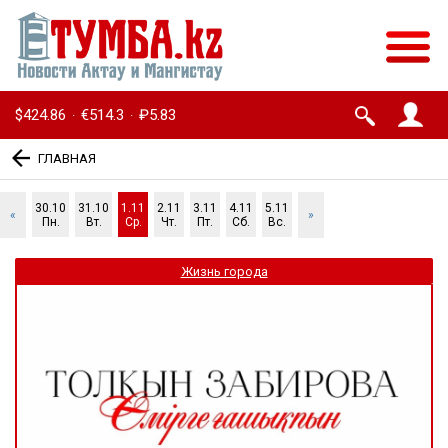
$424.86
€514.3
₽5.83
·
·
ГЛАВНАЯ
30.10
31.10
1.11
2.11
3.11
4.11
5.11
«
»
Пн.
Вт.
Ср.
Чт.
Пт.
Сб.
Вс.
Жизнь города