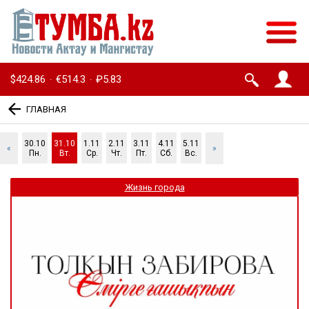
$424.86
€514.3
₽5.83
·
·
ГЛАВНАЯ
30.10
31.10
1.11
2.11
3.11
4.11
5.11
«
»
Пн.
Вт.
Ср.
Чт.
Пт.
Сб.
Вс.
Жизнь города