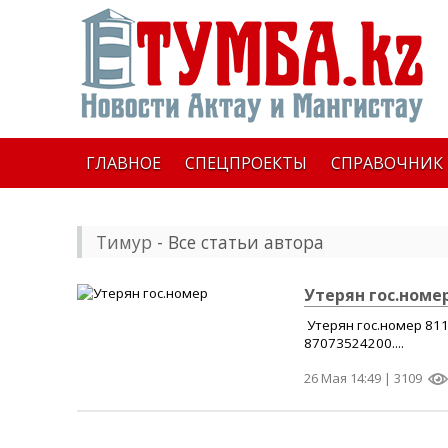
ГЛАВНОЕ
СПЕЦПРОЕКТЫ
СПРАВОЧНИК
Тимур
- Все статьи автора
Утерян гос.номе
Утерян гос.номер 81
87073524200....
26 Мая 14:49 |
3109