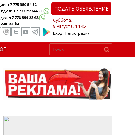
ции:
+7 775 350 54 52
ПОДАТЬ ОБЪЯВЛЕНИЕ
дел: +7 777 259 44 50
дел:
+7 778 399 22 62
Суббота,
tumba.kz
8 Августа, 14:45
Вход
|
Регистрация
ЮТ