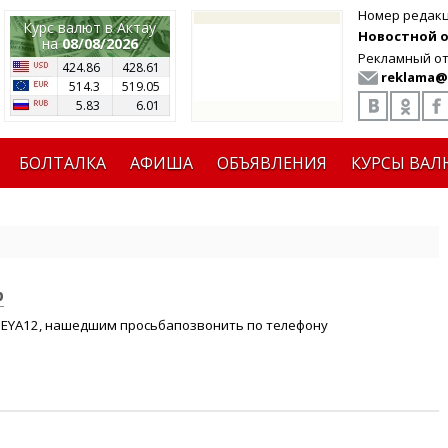
Номер редак
Курс валют в Актау
Новостной от
на
08/08/2026
Рекламный от
424.86
428.61
reklama@
514.3
519.05
5.83
6.01
БОЛТАЛКА
АФИША
ОБЪЯВЛЕНИЯ
КУРСЫ ВАЛ
р
1EYA12, нашедшим просьбапозвонить по телефону