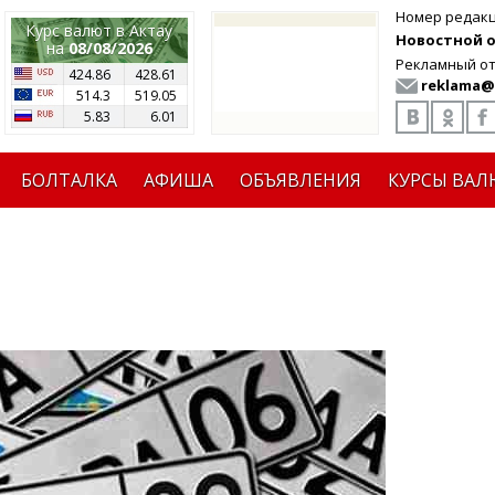
Номер редак
Курс валют в Актау
Новостной от
на
08/08/2026
Рекламный от
424.86
428.61
reklama@
514.3
519.05
5.83
6.01
БОЛТАЛКА
АФИША
ОБЪЯВЛЕНИЯ
КУРСЫ ВАЛ