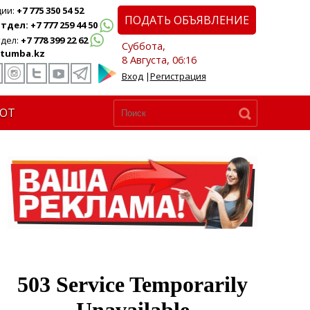
ции:
+7 775 350 54 52
ПОДАТЬ ОБЪЯВЛЕНИЕ
дел: +7 777 259 44 50
дел:
+7 778 399 22 62
Суббота,
tumba.kz
8 Августа, 06:16
Вход
|
Регистрация
ЮТ