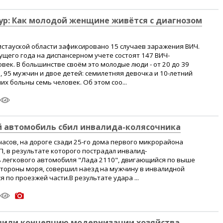
ур: Как молодой женщине живётся с диагнозом
истауской области зафиксировано 15 случаев заражения ВИЧ.
ущего года на диспансерном учете состоят 147 ВИЧ-
ек. В большинстве своём это молодые люди - от 20 до 39
н, 95 мужчин и двое детей: семилетняя девочка и 10-летний
х больны семь человек. Об этом соо...
й автомобиль сбил инвалида-колясочника
 часов, на дороге сзади 25-го дома первого микрорайона
, в результате которого пострадал инвалид-
ь легкового автомобиля "Лада 2110", двигающийся по выше
стороны моря, совершил наезд на мужчину в инвалидной
 по проезжей части.В результате удара ...
авили концепцию модернизации хозяйства