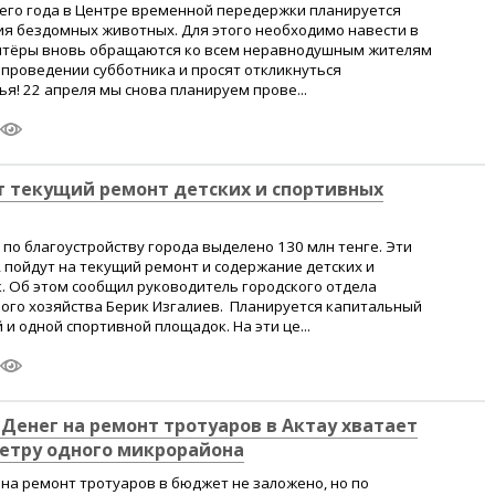
щего года в Центре временной передержки планируется
ия бездомных животных. Для этого необходимо навести в
онтёры вновь обращаются ко всем неравнодушным жителям
проведении субботника и просят откликнуться
я! 22 апреля мы снова планируем прове...
т текущий ремонт детских и спортивных
по благоустройству города выделено 130 млн тенге. Эти
и, пойдут на текущий ремонт и содержание детских и
. Об этом сообщил руководитель городского отдела
го хозяйства Берик Изгалиев. Планируется капитальный
и одной спортивной площадок. На эти це...
 Денег на ремонт тротуаров в Актау хватает
етру одного микрорайона
 на ремонт тротуаров в бюджет не заложено, но по