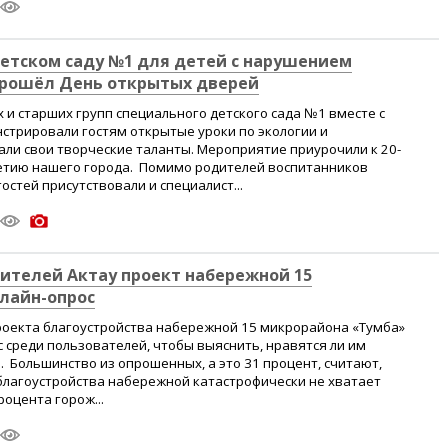
етском саду №1 для детей с нарушением
прошёл День открытых дверей
 и старших групп специального детского сада №1 вместе с
стрировали гостям открытые уроки по экологии и
ли свои творческие таланты. Мероприятие приурочили к 20-
летию нашего города. Помимо родителей воспитанников
гостей присутствовали и специалист...
ителей Актау проект набережной 15
лайн-опрос
роекта благоустройства набережной 15 микрорайона «Тумба»
 среди пользователей, чтобы выяснить, нравятся ли им
. Большинство из опрошенных, а это 31 процент, считают,
благоустройства набережной катастрофически не хватает
роцента горож...