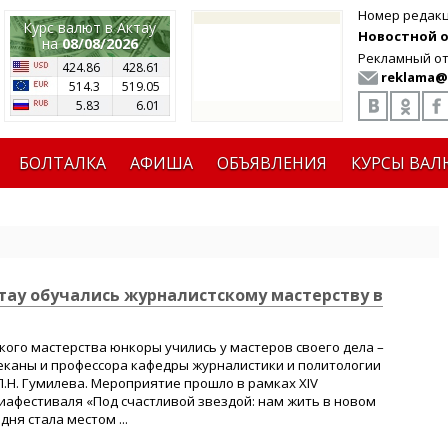
Номер редак
Курс валют в Актау
Новостной от
на
08/08/2026
Рекламный от
424.86
428.61
reklama@
514.3
519.05
5.83
6.01
БОЛТАЛКА
АФИША
ОБЪЯВЛЕНИЯ
КУРСЫ ВАЛ
тау обучались журналистскому мастерству в
ого мастерства юнкоры учились у мастеров своего дела –
еканы и профессора кафедры журналистики и политологии
.Н. Гумилева. Мероприятие прошло в рамках XIV
афестиваля «Под счастливой звездой: нам жить в новом
дня стала местом ...