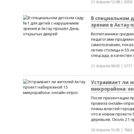
21 Апреля 12:08 |
3059
В специальном д
зрения в Актау 
Воспитанники средних
педагогами продемон
самопознанию, показа
летию столицы и 55-
спецсада, в качестве 
21 Апреля 09:05 |
3777
Устраивает ли ж
микрорайона: он
После презентации п
провела онлайн-опрос
планы властей города
что в новом проекте 
деревьев. Около 21 п
20 Апреля 15:05 |
7662