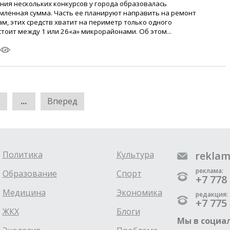
ия нескольких конкурсов у города образовалась
мленная сумма. Часть ее планируют направить на ремонт
ам, этих средств хватит на периметр только одного
тоит между 1 или 26«а» микрорайонами. Об этом...
...
Вперед
Политика
Культура
reklam
реклама:
Образование
Спорт
+7 778 
Медицина
Экономика
редакция:
+7 775 
ЖКХ
Блоги
Мы в социал