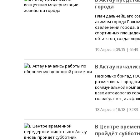
города
План дальнейшего со
акимом города Галым
озеленении города, 
спортивных площадок,
объектов, создающих 
19 Апреля 09:15 |
6543
В Актау началис
Несколько бригад ТО
разметки на городски
коммунальной компан
всех автодорогах гор
гололёда нет, и асфал
18 Апреля 18:18 |
3233
В Центре времен
пройдёт суббот