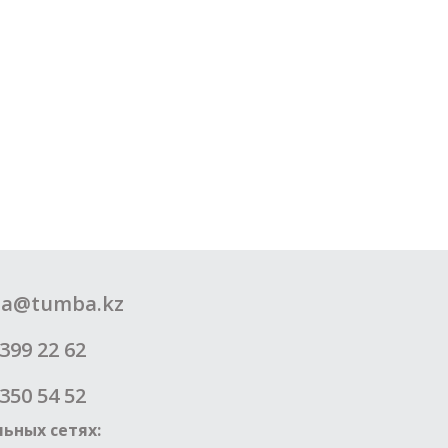
a@tumba.kz
399 22 62
350 54 52
ьных сетях: