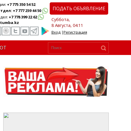
ции:
+7 775 350 54 52
ПОДАТЬ ОБЪЯВЛЕНИЕ
дел: +7 777 259 44 50
дел:
+7 778 399 22 62
Суббота,
tumba.kz
8 Августа, 04:11
Вход
|
Регистрация
ЮТ