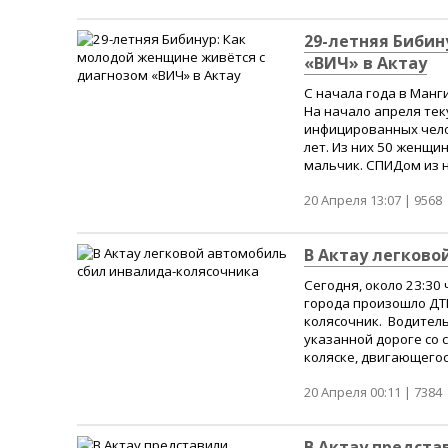
29-летняя Бибин
«ВИЧ» в Актау
С начала года в Манг
На начало апреля тек
инфицированных челов
лет. Из них 50 женщи
мальчик. СПИДом из ни
20 Апреля 13:07 |
9568
В Актау легково
Сегодня, около 23:30
города произошло ДТП
колясочник. Водител
указанной дороге со 
коляске, двигающегося
20 Апреля 00:11 |
7384
В Актау предст