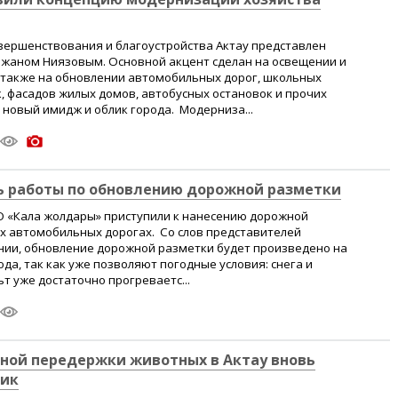
вершенствования и благоустройства Актау представлен
жаном Ниязовым. Основной акцент сделан на освещении и
а также на обновлении автомобильных дорог, школьных
 фасадов жилых домов, автобусных остановок и прочих
новый имидж и облик города. Модерниза...
ь работы по обновлению дорожной разметки
О «Кала жолдары» приступили к нанесению дорожной
х автомобильных дорогах. Со слов представителей
ии, обновление дорожной разметки будет произведено на
ода, так как уже позволяют погодные условия: снега и
ьт уже достаточно прогреваетс...
ной передержки животных в Актау вновь
ник