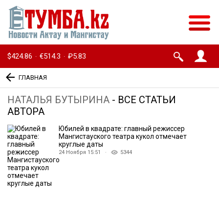
$424.86
€514.3
₽5.83
·
·
ГЛАВНАЯ
НАТАЛЬЯ БУТЫРИНА
- ВСЕ СТАТЬИ
АВТОРА
Юбилей в квадрате: главный режиссер
Мангистауского театра кукол отмечает
круглые даты
24 Ноября 15:51 ·
5344