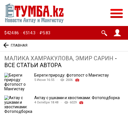
$424.86
€514.3
₽5.83
·
·
ГЛАВНАЯ
МАЛИКА ХАМРАКУЛОВА, ЭМИР САРИН
-
ВСЕ СТАТЬИ АВТОРА
Береги природу: фотопост о Мангистау
5 Июня 16:55 ·
2606
Актау с ушками и хвостиками: Фотоподборка
4 Октября 18:48 ·
6029