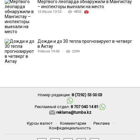
Мертвого леопарда обнаружили в Мангистау
– инспекторы выехали на место
10 Июня 13:53 ·
4832
Дожди и до 30 тепла прогнозируют в четверг
в Актау
9 Июня 19:00 ·
2299
Номер редакции:
8 (7292) 53 00 03
Рекламный отдел:
8 707 040 14 81
reklama@tumba.kz
Курсы валют
·
Комментарии
·
Реклама
·
Конфиденциальность