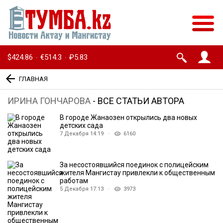
$424.86
€514.3
₽5.83
·
·
ГЛАВНАЯ
ИРИНА ГОНЧАРОВА
- ВСЕ СТАТЬИ АВТОРА
В городе Жанаозен открылись два новых
детских сада
7 Декабря 14:19 ·
6160
За несостоявшийся поединок с полицейским
жителя Мангистау привлекли к общественным
работам
5 Декабря 17:13 ·
3973