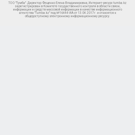
ТОО "Тумба". Директор: Фещенко Елена Владимировна, Интернет-ресурс tumba.kz
зарегистрирован в Комитете госудаственного контроля в области связи,
информации и средств массовой информации в качестве информационного
агентства "Tumba.kz" под №16444-ИА от 13.04.2017г. и относятся к
общедоступному электронному информационному ресурсу.