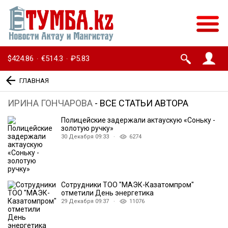
$424.86
€514.3
₽5.83
·
·
ГЛАВНАЯ
ИРИНА ГОНЧАРОВА
- ВСЕ СТАТЬИ АВТОРА
Полицейские задержали актаускую «Соньку -
золотую ручку»
30 Декабря 09:33 ·
6274
Сотрудники ТОО ″МАЭК-Казатомпром″
отметили День энергетика
29 Декабря 09:37 ·
11076