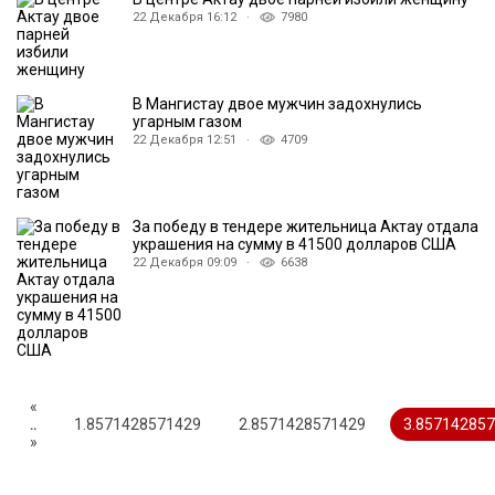
22 Декабря 16:12 ·
7980
В Мангистау двое мужчин задохнулись
угарным газом
22 Декабря 12:51 ·
4709
За победу в тендере жительница Актау отдала
украшения на сумму в 41500 долларов США
22 Декабря 09:09 ·
6638
«
..
1.8571428571429
2.8571428571429
3.85714285
»