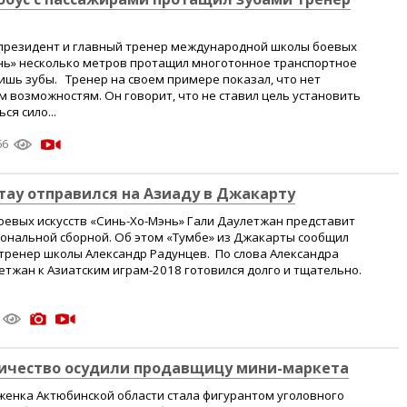
 президент и главный тренер международной школы боевых
энь» несколько метров протащил многотонное транспортное
лишь зубы. Тренер на своем примере показал, что нет
 возможностям. Он говорит, что не ставил цель установить
ся сило...
66
тау отправился на Азиаду в Джакарту
оевых искусств «Синь-Хо-Мэнь» Гали Даулетжан представит
иональной сборной. Об этом «Тумбе» из Джакарты сообщил
тренер школы Александр Радунцев. По слова Александра
етжан к Азиатским играм-2018 готовился долго и тщательно.
ничество осудили продавщицу мини-маркета
женка Актюбинской области стала фигурантом уголовного