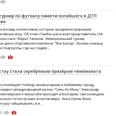
турнир по футзалу памяти погибшего в ДТП
ева
и восемь коллективов, которые продемонстрировали
тивную игру. Об этом «Тумбе» рассказал представитель ОФ
азахстана" Марат Такенов. Мемориальный турнир
е дни в спортивном комплексе "Жас Батыр". Восемь команд
 подгруппы, где на стадию ...
ктау стала серебряным призёром чемпионата
ка посвящает победу своим родным и любимому городу,
резидент международной школы "Синь-Хо-Мэнь" Александр
ния мирового масштаба проходят в Болгарии, там за медали
сколько сотен лучших атлетов мира. Анна Орляк была
 ушу тайцзицюань, в и...
43