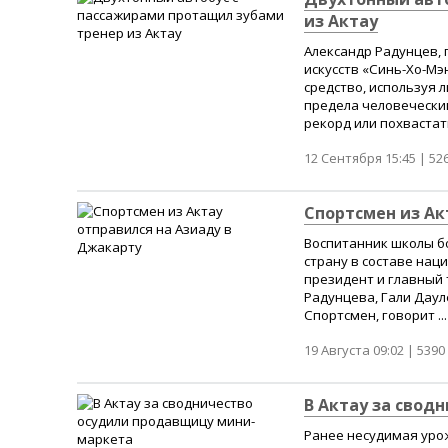
из Актау
Александр Радунцев,
искусств «Синь-Хо-М
средство, используя 
предела человеческим
рекорд или похвастать
12 Сентября 15:45 |
52
Спортсмен из Ак
Воспитанник школы б
страну в составе нац
президент и главный 
Радунцева, Гали Даул
Спортсмен, говорит ...
19 Августа 09:02 |
5390
В Актау за свод
Ранее несудимая уро