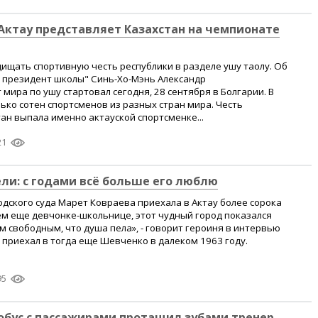
Актау представляет Казахстан на чемпионате
ищать спортивную честь республики в разделе ушу таолу. Об
л президент школы" Синь-Хо-Мэнь Александр
мира по ушу стартовал сегодня, 28 сентября в Болгарии. В
ько сотен спортсменов из разных стран мира. Честь
ан выпала именно актауской спортсменке...
21
ели: с годами всё больше его люблю
одского суда Марет Ковраева приехала в Актау более сорока
сем еще девчонке-школьнице, этот чудный город показался
м свободным, что душа пела», - говорит героиня в интервью
приехал в тогда еще Шевченко в далеком 1963 году.
95
обус с пассажирами протащил зубами тренер