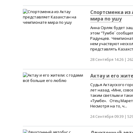
Спортсменка из 
мира по ушу
Анна Орляк будет защ
этом "Тумбе´ сообщи
Радунцев. Чемпионат 
нем участвуют нескол
представлять Казахст
28 Сентября 14:26 |
26
Актау и его жит
Судья Актауского гор
лет назад. «Мне, сов
таким светлым и таки
«Тумбе». Отец Марет 
Несмотря на то, ч...
24 Сентября 09:39 |
52
Двухтонный авт