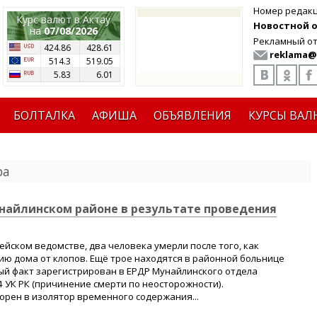
Номер редак
Курс валют в Актау
Новостной от
на
07/08/2026
Рекламный от
424.86
428.61
reklama@
514.3
519.05
5.83
6.01
БОЛТАЛКА
АФИША
ОБЪЯВЛЕНИЯ
КУРСЫ ВАЛ
ра
найлинском районе в результате проведения
ейском ведомстве, два человека умерли после того, как
ю дома от клопов. Ещё трое находятся в районной больнице
ый факт зарегистрирован в ЕРДР Мунайлинского отдела
4 УК РК (причинение смерти по неосторожности).
рен в изолятор временного содержания...