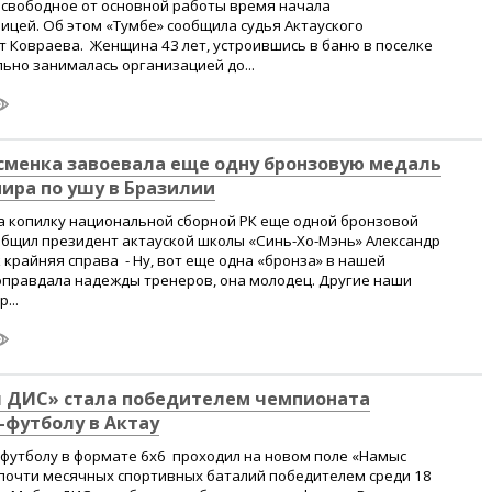
 в свободное от основной работы время начала
цей. Об этом «Тумбе» сообщила судья Актауского
т Ковраева. Женщина 43 лет, устроившись в баню в поселке
ьно занималась организацией до...
сменка завоевала еще одну бронзовую медаль
ира по ушу в Бразилии
а копилку национальной сборной РК еще одной бронзовой
общил президент актауской школы «Синь-Хо-Мэнь» Александр
 крайняя справа - Ну, вот еще одна «бронза» в нашей
оправдала надежды тренеров, она молодец. Другие наши
...
 ДИС» стала победителем чемпионата
-футболу в Актау
-футболу в формате 6х6 проходил на новом поле «Намыс
 почти месячных спортивных баталий победителем среди 18