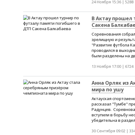
24 Ноября 15:36 |
5288
В Актау прошел 
Сакена Балкаба
Соревнования собрал
зрелищную и результа
"Развитие футбола К
проводился в выходны
были разделены на две
13 Ноября 17:00 |
6724
Анна Орляк из А
мира по ушу
Актауская спортсмен
рассказал "Тумбе" п
Радунцев. Соревнова
вступили в борьбу не
убедительна в разделе
30 Сентября 09:02 |
33