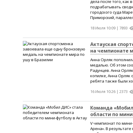
дела после того, как
подрабатывать сводни
городского суда Маре
Приморский, параллел
18 Июля 10:09 |
7893
Актауская спорт
на чемпионате м
Анна Орляк пополнил
медалью. Об этом со
Радунцев. Анна Орляк
копилке, Анна Орляк 
ребята также были хор
16 Июля 10:26 |
2373
Команда «Мобил
области по мини
V чемпионат по мини
Арена». В результате