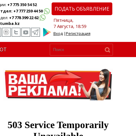
ции:
+7 775 350 54 52
ПОДАТЬ ОБЪЯВЛЕНИЕ
дел: +7 777 259 44 50
дел:
+7 778 399 22 62
Пятница,
tumba.kz
7 Августа, 18:59
Вход
|
Регистрация
ЮТ