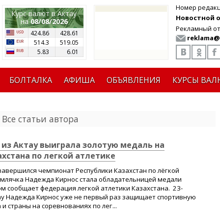
Номер редак
Курс валют в Актау
Новостной от
на
08/08/2026
Рекламный от
424.86
428.61
reklama@
514.3
519.05
5.83
6.01
БОЛТАЛКА
АФИША
ОБЪЯВЛЕНИЯ
КУРСЫ ВАЛ
 Все статьи автора
из Актау выиграла золотую медаль на
хстана по легкой атлетике
завершился чемпионат Республики Казахстан по лёгкой
землячка Надежда Кирнос стала обладательницей медали
м сообщает федерация легкой атлетики Казахстана. 23-
ау Надежда Кирнос уже не первый раз защищает спортивную
и страны на соревнованиях по лег...