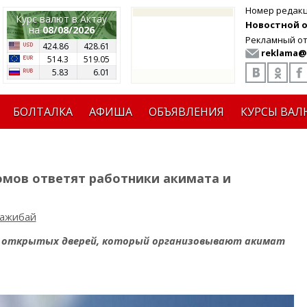
Номер редак
Курс валют в Актау
Новостной от
на
08/08/2026
Рекламный от
424.86
428.61
reklama@
514.3
519.05
5.83
6.01
БОЛТАЛКА
АФИША
ОБЪЯВЛЕНИЯ
КУРСЫ ВАЛ
омов ответят работники акимата и
Тажибай
 открытых дверей, который организовывают акимат