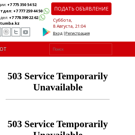
ции:
+7 775 350 54 52
ПОДАТЬ ОБЪЯВЛЕНИЕ
дел: +7 777 259 44 50
дел:
+7 778 399 22 62
Суббота,
tumba.kz
8 Августа, 21:04
Вход
|
Регистрация
ЮТ