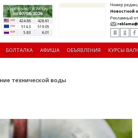
Номер редак
Курс валют в Актау
Новостной от
на
07/08/2026
Рекламный от
424.86
428.61
reklama@
514.3
519.05
5.83
6.01
БОЛТАЛКА
АФИША
ОБЪЯВЛЕНИЯ
КУРСЫ ВАЛ
ение технической воды