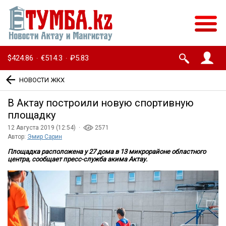
$424.86
€514.3
₽5.83
·
·
НОВОСТИ ЖКХ
В Актау построили новую спортивную
площадку
12 Августа 2019 (12:54) ·
2571
Автор:
Эмир Сарин
Площадка расположена у 27 дома в 13 микрорайоне областного
центра, сообщает пресс-служба акима Актау.