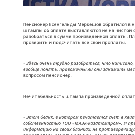
Пенсионер Есенгельды Меркешов обратился в н
штампы об оплате выставляются не на чистой с
разобраться в сумме произведенной оплаты. П
проверить и подсчитать все свои проплаты.
-
Здесь очень трудно разобраться, что написано, х
вообще понять, правомочны ли они занимать мес
вопросом пенсионер.
Нечитабельность штампа произведенной опла
-
Этот бланк, в котором печатается счет в квит
собственностью ТОО «МАЭК-Казатомпром». И пр
информацию на своих бланках, не противоречащую
заместитель начальника РКЦ «МАЭК-Казатомпро