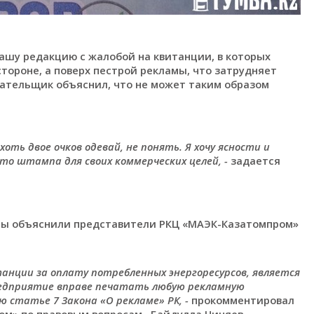
ашу редакцию с жалобой на квитанции, в которых
тороне, а поверх пестрой рекламы, что затрудняет
лательщик объяснил, что не может таким образом
оть двое очков одевай, не понять. Я хочу ясности и
то штампа для своих коммерческих целей, -
задается
ты объяснили представители РКЦ «МАЭК-Казатомпром»
анции за оплату потребленных энергоресурсов, является
едприятие вправе печатать любую рекламную
 статье 7 Закона «О рекламе» РК, -
прокомментировал
м» по правовым вопросам, Байдулла Чиняев.