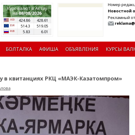
Номер редак
Курс валют в Актау
Новостной от
на
08/08/2026
Рекламный от
424.86
428.61
reklama@
514.3
519.05
5.83
6.01
БОЛТАЛКА
АФИША
ОБЪЯВЛЕНИЯ
КУРСЫ ВАЛ
му в квитанциях РКЦ «МАЭК-Казатомпром»
алова