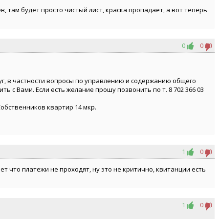
, там будет просто чистый лист, краска пропадает, а вот теперь
0
0
уг, в частности вопросы по управлению и содержанию общего
ь с Вами. Если есть желание прошу позвонить по т. 8 702 366 03
Собственников квартир 14 мкр.
1
0
ет что платежи не проходят, ну это не критично, квитанции есть
1
0