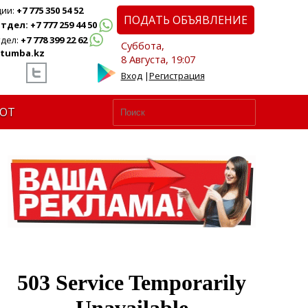
ции:
+7 775 350 54 52
ПОДАТЬ ОБЪЯВЛЕНИЕ
дел: +7 777 259 44 50
дел:
+7 778 399 22 62
Суббота,
tumba.kz
8 Августа, 19:07
Вход
|
Регистрация
ЮТ