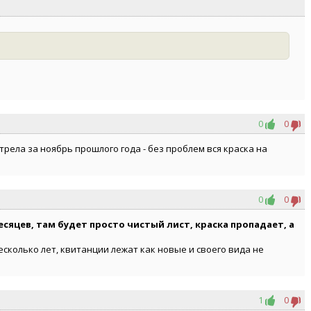
0
0
трела за ноябрь прошлого года - без проблем вся краска на
0
0
сяцев, там будет просто чистый лист, краска пропадает, а
.
есколько лет, квитанции лежат как новые и своего вида не
1
0