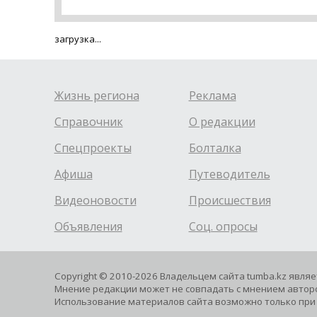
загрузка...
Жизнь региона
Реклама
Справочник
О редакции
Спецпроекты
Болталка
Афиша
Путеводитель
Видеоновости
Происшествия
Объявления
Соц. опросы
Copyright © 2010-2026 Владельцем сайта tumba.kz явля
Мнение редакции может не совпадать с мнением авторо
Использование материалов сайта возможно только при 