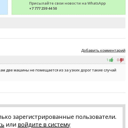
Присылайте свои новости на WhatsApp
+7 777 259 44 50
Добавить комментарий
1
0
там две машины не помещается из за узких дорог такие случай
лько зарегистрированные пользователи.
сь
или
войдите в систему