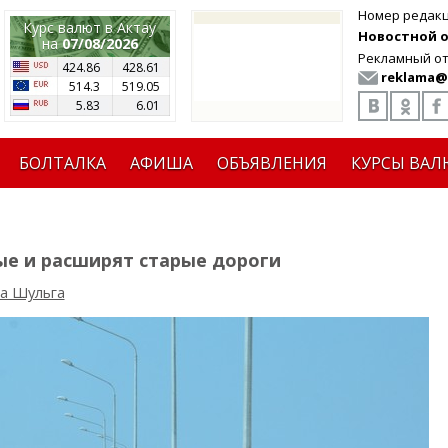
Номер редак
Курс валют в Актау
Новостной от
на
07/08/2026
Рекламный от
424.86
428.61
reklama@
514.3
519.05
5.83
6.01
БОЛТАЛКА
АФИША
ОБЪЯВЛЕНИЯ
КУРСЫ ВАЛ
вые и расширят старые дороги
а Шульга