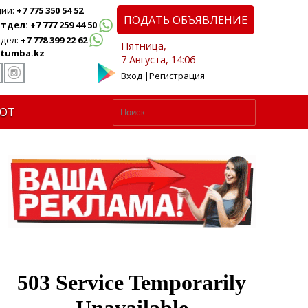
ции:
+7 775 350 54 52
ПОДАТЬ ОБЪЯВЛЕНИЕ
дел: +7 777 259 44 50
дел:
+7 778 399 22 62
Пятница,
tumba.kz
7 Августа, 14:06
Вход
|
Регистрация
ЮТ