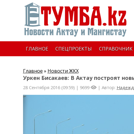
ГЛАВНОЕ
СПЕЦПРОЕКТЫ
СПРАВОЧНИК
Главное
»
Новости ЖКХ
Уркен Бисакаев: В Актау построят но
28 Сентября 2016 (09:59) |
9699
| Автор:
Надежд