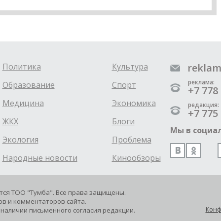
Политика
Культура
reklam
реклама:
Образование
Спорт
+7 778 
Медицина
Экономика
редакция:
+7 775 
ЖКХ
Блоги
Мы в социал
Экология
Проблема
Народные новости
Кинообзоры
ется ТОО "Тумба". Все права защищены.
в и комментаторов сайта.
Конф
наличии письменного согласия редакции.