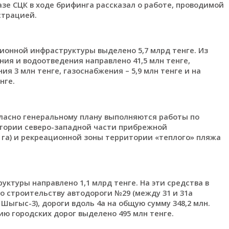
зе СЦК в ходе брифинга рассказал о работе, проводимой
страцией.
ионной инфраструктуры выделено 5,7 млрд тенге. Из
я и водоотведения направлено 41,5 млн тенге,
я 3 млн тенге, газоснабжения – 5,9 млн тенге и на
нге.
ласно генеральному плану выполняются работы по
тории северо-западной части прибрежной
 га) и рекреационной зоны территории «теплого» пляжа
уктуры направлено 1,1 млрд тенге. На эти средства в
 строительству автодороги №29 (между 31 и 31а
ыгыс-3), дороги вдоль 4а на общую сумму 348,2 млн.
ию городских дорог выделено 495 млн тенге.