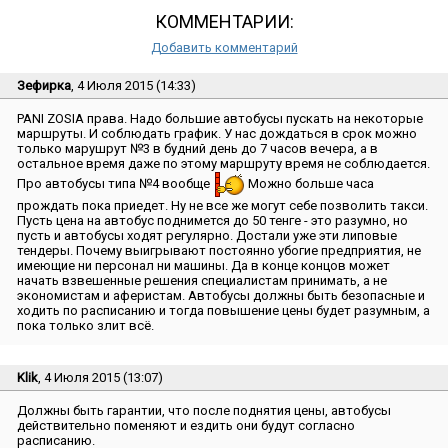
КОММЕНТАРИИ:
Добавить комментарий
Зефирка
, 4 Июля 2015 (14:33)
PANI ZOSIA права. Надо большие автобусы пускать на некоторые
маршруты. И соблюдать график. У нас дождаться в срок можно
только марушрут №3 в будний день до 7 часов вечера, а в
остальное время даже по этому маршруту время не соблюдается.
Про автобусы типа №4 вообще
Можно больше часа
прождать пока приедет. Ну не все же могут себе позволить такси.
Пусть цена на автобус поднимется до 50 тенге - это разумно, но
пусть и автобусы ходят регулярно. Достали уже эти липовые
тендеры. Почему выигрывают постоянно убогие предприятия, не
имеющие ни персонал ни машины. Да в конце концов может
начать взвешенные решения специалистам принимать, а не
экономистам и аферистам. Автобусы должны быть безопасные и
ходить по расписанию и тогда повышение цены будет разумным, а
пока только злит всё.
Klik
, 4 Июля 2015 (13:07)
Должны быть гарантии, что после поднятия цены, автобусы
действительно поменяют и ездить они будут согласно
расписанию.