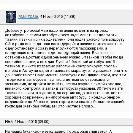
PANI ZOSIA
, 4 Июля 2015 (11:38)
Доброе утро всем! Нам надо не цены поднять на проезд
автобусов, а самим автобусы всех надо менять, надоели эти
тазики, пазики и с их водителями, они ездят ужасно по маршруту.
С 3го ряда они ездят как каскадеры.Эти пазики подъезжают на
одну остановку и сразу переполняются пассажирами, а
следующая остановка ждет следующий пазик. В час пик, на
остановке Достык одновременно нужно 5 тазиков чтобы люди
спокойно зашли, а не один. Лучше 1 большой автобус чем 5
тазиков. И никто их график работы не контролирует, после 7
вечера в Актау ни одного тазика не маршруте не увидишь, они что
до 7 работают? Надо менять автобусы с кондиционером, что там
творится в автобусе в час пик, с детьми со стариками, с
женщинами, не пройти не выйти, летом жарко а зимой холодно,
никакого контроля, а запах в автобусах ужасный. 30 тенге на эти
тазики и пазики это дорого, за сервис надо платить, поставьте
хорошие современные импортные автобусы с кондиционером,
поднимайте до 50 тенге, весь город вам скажет большое спасибо
господин Жетибай Кубашев! Это честное слово...
Имя
, 4 Июля 2015 (09:00)
На наших буханках не езжу давно. Город разваливается. А