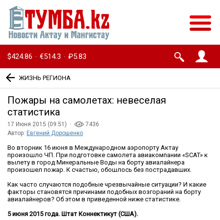
$424.86
€514.3
₽5.83
·
·
ЖИЗНЬ РЕГИОНА
Пожары на самолетах: невеселая
статистика
17 Июня 2015 (09:51) ·
7436
Автор:
Евгений Дорошенко
Во вторник 16 июня в Международном аэропорту Актау
произошло ЧП. При подготовке самолета авиакомпании «SCAT» к
вылету в город Минеральные Воды на борту авиалайнера
произошел пожар. К счастью, обошлось без пострадавших.
Как часто случаются подобные чрезвычайные ситуации? И какие
факторы становятся причинами подобных возгораний на борту
авиалайнеров? Об этом в приведенной ниже статистике.
5 июня 2015 года. Штат Коннектикут (США).