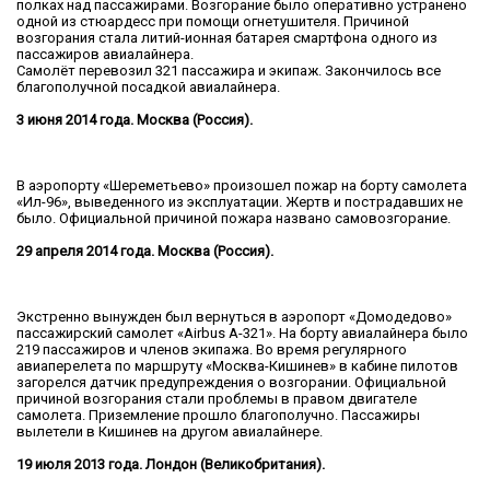
полках над пассажирами. Возгорание было оперативно устранено
одной из стюардесс при помощи огнетушителя. Причиной
возгорания стала литий-ионная батарея смартфона одного из
пассажиров авиалайнера.
Самолёт перевозил 321 пассажира и экипаж. Закончилось все
благополучной посадкой авиалайнера.
3 июня 2014 года. Москва (Россия).
В аэропорту «Шереметьево» произошел пожар на борту самолета
«Ил-96», выведенного из эксплуатации. Жертв и пострадавших не
было. Официальной причиной пожара названо самовозгорание.
29 апреля 2014 года. Москва (Россия).
Экстренно вынужден был вернуться в аэропорт «Домодедово»
пассажирский самолет «Airbus А-321». На борту авиалайнера было
219 пассажиров и членов экипажа. Во время регулярного
авиаперелета по маршруту «Москва-Кишинев» в кабине пилотов
загорелся датчик предупреждения о возгорании. Официальной
причиной возгорания стали проблемы в правом двигателе
самолета. Приземление прошло благополучно. Пассажиры
вылетели в Кишинев на другом авиалайнере.
19 июля 2013 года. Лондон (Великобритания).