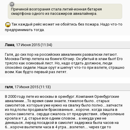
Причиной возгорания стала литий-ионная батарея
смартфона одного из пассажиров авиалайнера.
Так каждый рейс может не обойтись без пожара. Надо что-то
предпринимать тогда.
Лама
, 17 Июня 2015 (11:34)
Галя, до сих пор на российских авиалиниях развалюхи летают.
Москва-Питер летела на боинге Ютэир. Он убитый в хлам был! Его
трясло как осиновый лист. Но, надо отдать должное, люди
спокойно сидели. Наши орут и шепчут что-то при взлете, страшно
всем. Как будто первый раз летят.
галя
, 17 Июня 2015 (11:13)
В 2000 году лете из москвы в оренбург..Компания Оренбургские
авиалинии....То время сами знаете..тяжелое было.. старых
самолетов. которые уже нужно на свалку было полно....запчасти
из под полы продавали бракованные....короче.. когда зашла в
салон самолета.. сердце сжалось от предчувствия.. обмусоленые
крсела и т.д. старье все одним словом... а никуда уже не
денешься...перед посадкой в самолет задержка была часов на
6....короче вылетели часа в 4 утра....взлетел.... через где то