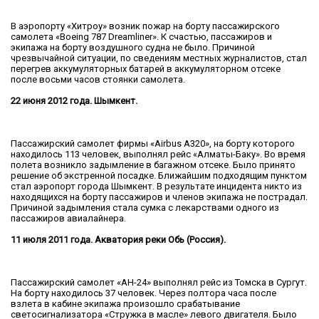
В аэропорту «Хитроу» возник пожар на борту пассажирского
самолета «Boeing 787 Dreamliner». К счастью, пассажиров и
экипажа на борту воздушного судна не было. Причиной
чрезвычайной ситуации, по сведениям местных журналистов, стал
перегрев аккумуляторных батарей в аккумуляторном отсеке
после восьми часов стоянки самолета.
22 июня 2012 года. Шымкент.
Пассажирский самолет фирмы «Airbus A320», на борту которого
находилось 113 человек, выполнял рейс «Алматы-Баку». Во время
полета возникло задымление в багажном отсеке. Было принято
решение об экстренной посадке. Ближайшим подходящим пунктом
стал аэропорт города Шымкент. В результате инцидента никто из
находящихся на борту пассажиров и членов экипажа не пострадал.
Причиной задымления стала сумка с лекарствами одного из
пассажиров авиалайнера.
11 июля 2011 года. Акватория реки Обь (Россия).
Пассажирский самолет «АН-24» выполнял рейс из Томска в Сургут.
На борту находилось 37 человек. Через полтора часа после
взлета в кабине экипажа произошло срабатывание
светосигнализатора «Стружка в масле» левого двигателя. Было