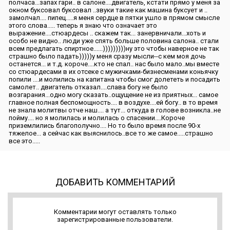
полчаса...запах гари.. в салоне....двигатель, кстати прямо у меня за
окном буксовал буксовал ..звуки такие как машина буксует и ..
замолчал.... пипец.....я меня сердце в пятки ушло в прямом смысле
этого слова..... теперь я знаю что означает это
выражение....стюардесы .. скажем так... занервничали...хоть и
особо не видно.. люди уже спять больше половина салона.. стали
всем предлагать спиртное......)))))))))ну это чтобы наверное не так
страшно было падать)))))у меня сразу мысли--с кем моя дочь
останется... и т.д. короче....кто не спал.. нас было мало..мы вместе
со стюардесами в их отсеке с мужичками-бизнесменами коньячку
попили ....и молились на капитана чтобы смог долететь и посадить
самолет.. двигатель отказал....слава богу не было
возгарания...одно могу сказать..ощущение не из приятных... самое
главное полная беспомощность.... в воздухе....ей богу.. в то время
не знала молитвы отче наш.... а тут... откуда в голове возникла..не
пойму.... но я молилась и молилась о спасении....Короче
приземлились благополучно.... Но то было время после 90-х
тяжелое... а сейчас как выяснилось..все то же самое.....страшно
все это.....
ДОБАВИТЬ КОММЕНТАРИЙ
Комментарии могут оставлять только
зарегистрированные пользователи.