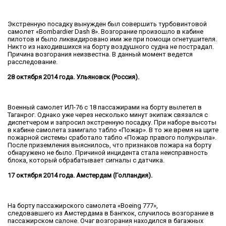
Экстренную посадку вынужден был совершить турбовинтовой
самолет «Bombardier Dash 8». Возгорание произошло в кабине
пилотов и было ликвидировано ими же при помощи огнетушителя.
Никто из находившихся на борту воздушного судна не пострадал.
Причина возгорания неизвестна. В данный момент ведется
расследование.
28 октября 2014 года. Ульяновск (Россия).
Военный самолет ИЛ-76 с 18 пассажирами на борту вылетел в
Таганрог. Однако уже через несколько минут экипаж связался с
диспетчером и запросил экстренную посадку. При наборе высоты
в кабине самолета замигало табло «Пожар». В то же время на щите
пожарной системы сработало табло «Пожар правого полукрыла».
После приземления выяснилось, что признаков пожара на борту
обнаружено не было. Причиной инцидента стала неисправность
блока, который обрабатывает сигналы с датчика.
17 октября 2014 года. Амстердам (Голландия).
На борту пассажирского самолета «Boeing 777»,
следовавшего из Амстердама в Бангкок, случилось возгорание в
пассажирском салоне. Очаг возгорания находился в багажных