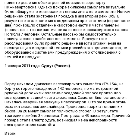
принято решение об экстренной посадке в аэропорту
Нижневартовска. Однако вскоре экипажем самолета визуально
было обнаружено возгорание в левом двигателе самолете. Новым
решением стала экстренная посадка в акватории реки Обь. В
результате столкновения с подводным препятствием (неровность
дна) произошло отделение хвостовой части и части панелей
фюзеляжа, а так же частичное затопление пассажирского салона.
Погибли 7 человек. Остальные пассажиры самостоятельно
покинули салон разбившегося самолета. В результате
расследования было принято решение ввести ограничения на
эксплуатацию воздушной техники российского производства, не
оборудованной системами предупреждения о столкновения с
землей и в воздухе.
1 января 2011 года. Сургут (Россия).
Перед началом движения пассажирского самолёта «ТУ-154», на
борту которого находилось 142 человека, по магистральной
рулежной дорожке к взлетно-посадочной полосе произошло
возгорание в задней части фюзеляжа. Самолет был остановлен.
Началась аварийная эвакуация пассажиров. В то же время огонь
охватил фюзеляж авиалайнера. Произошел взрыв топливных
баков. За 20 минут самолёт полностью сгорел. В результате
трагедии погибло 3 человека. Пострадали 43 пассажира. Причиной
пожара стала электродуга, возникшая из-за неисправности
электросистемы самолёта.
Итоги