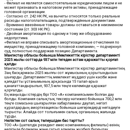
- Филиал не является самостоятельным юридическим лицом и не
может признавать в налоговом учёте активы, принадлежащие
головной организации.
- Согласно ст. 242 НК РК, на вычеты относятся только реальные
расходы налогоплательщика, подтверждённые документами.
- Временно ввезённые товары должны оставаться в неизменном
состоянии (ст. 303 НК РК).
- Двойная амортизация по одному и тому же оборудованию
недопустима.
«Филиал не вправе списывать амортизационные отчисления по
имуществу, принадлежащему головной компании», — подчеркнул
суд, полностью поддержав позицию Департамента.
Мангистау облысы бойынша Мемлекеттік кірістер департаменті
2025 жылы соттарда 937 млн теңгеден астам қаражатты қорғап
қалды
Мангистау облысы бойынша Мемлекеттік кірістер департаментінің
Заң басқармасы 2025 жылғы сот жұмысының қорытындысын
шығарды. Департаменттің мемлекет мүддесі үшін кәсіби және
қағидатты ұстанымының арқасында 15 талап-арыз
қанағаттандырылып, 937,5 млн теңге көлемінде қаражат
қорғалды.
Ең маңызды істердің бірі ТОО «А» компаниясымен болған дау
болды. Компания салықтық тексеру нәтижесі бойынша 700,2 млн
теңге сомасына шығарылған хабарламаны даулап, негізгі
құралдардың амортизациясы бойынша шегерімдерді негіздеуге
тырысты. Алайда сот толығымен салық органының жағында
тұрды.
Неліктен сот салық төлеушіден бас тартты?
ТОО «А» (шетелдік резидент емес компанияның филиалы) өзінің
иелігінде болмаған және сатып алмаған жүзбелі бұрғылау