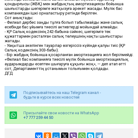
қондырғысы (ЖБҚ) мен жабдықтың амортизациясы бойынша
шығыстарды шегерімге жатқызуға әрекет жасады. Мүлік бас
компаниядан ішкі орналастыру ретінде берілген.
Сот анықтады:
- Филиал дербес заңды тұлға болып табылмайды және салық
есебінде бас ұйымға тиесілі активтерді мойындай алмайды.
- ҚР Салық кодексінің 242-бабына сәйкес, шегерімге тек
құжаттармен расталған салық төлеушінің нақты шығыстары
жатады.
- Уақытша әкелінген тауарлар өзгеріссіз күйінде қалуы тиіс (ҚР
Салық кодексінің 303-бабы).
- Бір жабдық бойынша қосарланған амортизацияға жол берілмейді.
«Филиал бас компанияға тиесілі мүлік бойынша амортизациялық
аударымдарды есептен шығаруға құқығы жоқ», — деп атап өтті
сот, Департаменттің ұстанымын толығымен қолдады.
ДГД
Подписывайтесь на наш Telegram канал -
будьте в курсе всех новостей
Присылайте свои новости на WhatsApp
+7 777 259 44 50