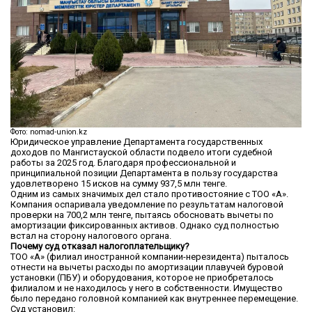
Фото: nomad-union.kz
Юридическое управление Департамента государственных
доходов по Мангистауской области подвело итоги судебной
работы за 2025 год. Благодаря профессиональной и
принципиальной позиции Департамента в пользу государства
удовлетворено 15 исков на сумму 937,5 млн тенге.
Одним из самых значимых дел стало противостояние с ТОО «А».
Компания оспаривала уведомление по результатам налоговой
проверки на 700,2 млн тенге, пытаясь обосновать вычеты по
амортизации фиксированных активов. Однако суд полностью
встал на сторону налогового органа.
Почему суд отказал налогоплательщику?
ТОО «А» (филиал иностранной компании-нерезидента) пыталось
отнести на вычеты расходы по амортизации плавучей буровой
установки (ПБУ) и оборудования, которое не приобреталось
филиалом и не находилось у него в собственности. Имущество
было передано головной компанией как внутреннее перемещение.
Суд установил: