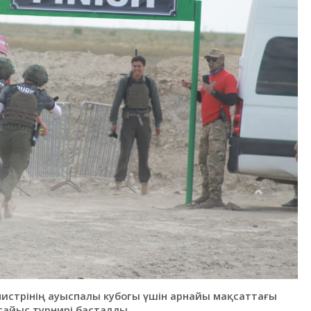
инистрінің ауыспалы кубогы үшін арнайы мақсаттағы
сайыс турнирі басталды.