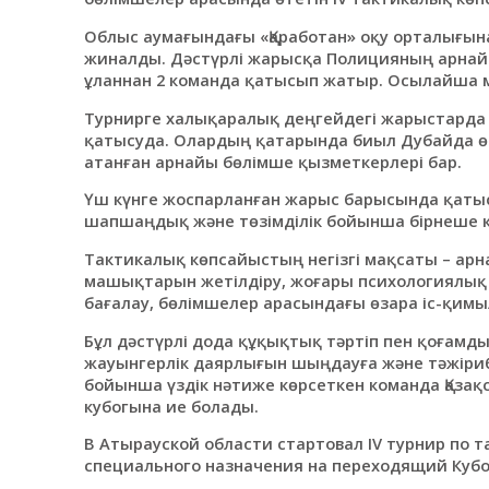
Облыс аумағындағы «Қаработан» оқу орталығына 
жиналды. Дәстүрлі жарысқа Полицияның арнай
ұланнан 2 команда қатысып жатыр. Осылайша м
Турнирге халықаралық деңгейдегі жарыстарда
қатысуда. Олардың қатарында биыл Дубайда өт
атанған арнайы бөлімше қызметкерлері бар.
Үш күнге жоспарланған жарыс барысында қатыс
шапшаңдық және төзімділік бойынша бірнеше к
Тактикалық көпсайыстың негізгі мақсаты – арн
машықтарын жетілдіру, жоғары психологиялық 
бағалау, бөлімшелер арасындағы өзара іс-қим
Бұл дәстүрлі дода құқықтық тәртіп пен қоғамды
жауынгерлік даярлығын шыңдауға және тәжіриб
бойынша үздік нәтиже көрсеткен команда Қазақс
кубогына ие болады.
В Атырауской области стартовал IV турнир по
специального назначения на переходящий Кубо