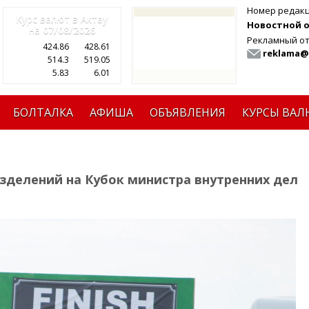
Номер редак
Курс валют в Актау
Новостной от
на
07/08/2026
Рекламный от
424.86
428.61
reklama@
514.3
519.05
5.83
6.01
БОЛТАЛКА
АФИША
ОБЪЯВЛЕНИЯ
КУРСЫ ВАЛ
зделений на Кубок министра внутренних дел