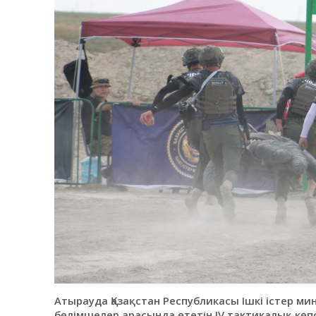
Атырауда Қазақстан Республикасы Ішкі істер м
бөлімшелер арасында өтетін IV тактикалық көп