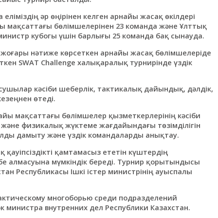
еліміздің әр өңірінен келген арнайы жасақ өкілдері
ы мақсаттағы бөлімшелерінен 23 команда және Ұлттық
инистр кубогы үшін барлығы 25 команда бақ сынауда.
 жоғары нәтиже көрсеткен арнайы жасақ бөлімшелеріде
кен SWAT Challenge халықаралық турнирінде үздік
ушылар кәсіби шеберлік, тактикалық дайындық, дәлдік,
езеңнен өтеді.
айы мақсаттағы бөлімшелер қызметкерлерінің кәсіби
және физикалық жүктеме жағдайындағы төзімділігін
ылды дамыту және үздік командаларды анықтау.
қ қауіпсіздікті қамтамасыз ететін күштердің
е алмасуына мүмкіндік береді. Турнир қорытындысы
тан Республикасы Ішкі істер министрінің ауыспалы
 тактическому многоборью среди подразделений
к министра внутренних дел Республики Казахстан.