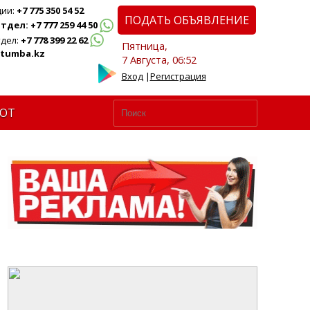
ции:
+7 775 350 54 52
ПОДАТЬ ОБЪЯВЛЕНИЕ
дел: +7 777 259 44 50
дел:
+7 778 399 22 62
Пятница,
tumba.kz
7 Августа, 06:52
Вход
|
Регистрация
ЮТ