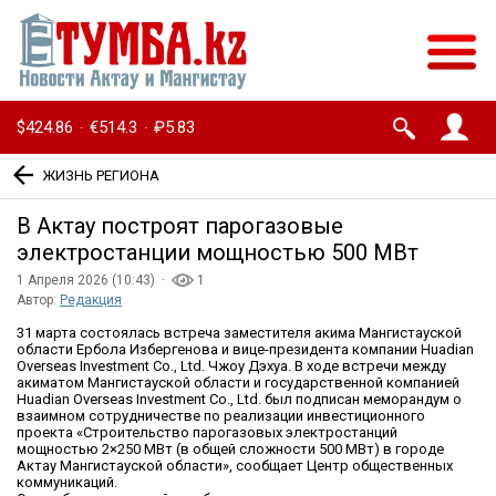
$424.86
€514.3
₽5.83
·
·
ЖИЗНЬ РЕГИОНА
В Актау построят парогазовые
электростанции мощностью 500 МВт
1 Апреля 2026 (10:43) ·
1
Автор:
Редакция
31 марта состоялась встреча заместителя акима Мангистауской
области Ербола Избергенова и вице-президента компании Huadian
Overseas Investment Co., Ltd. Чжоу Дэхуа. В ходе встречи между
акиматом Мангистауской области и государственной компанией
Huadian Overseas Investment Co., Ltd. был подписан меморандум о
взаимном сотрудничестве по реализации инвестиционного
проекта «Строительство парогазовых электростанций
мощностью 2×250 МВт (в общей сложности 500 МВт) в городе
Актау Мангистауской области», сообщает Центр общественных
коммуникаций.