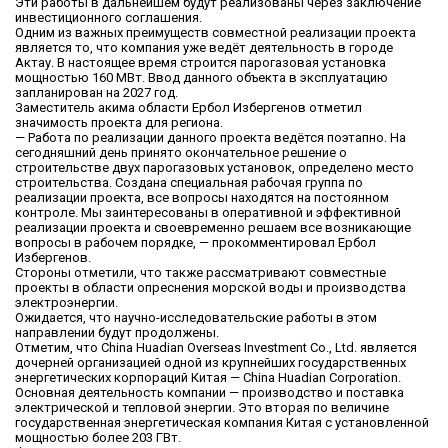
Эти работы в дальнейшем будут реализованы через заключение
инвестиционного соглашения.
Одним из важных преимуществ совместной реализации проекта
является то, что компания уже ведёт деятельность в городе
Актау. В настоящее время строится парогазовая установка
мощностью 160 МВт. Ввод данного объекта в эксплуатацию
запланирован на 2027 год.
Заместитель акима области Ербол Избергенов отметил
значимость проекта для региона.
— Работа по реализации данного проекта ведётся поэтапно. На
сегодняшний день принято окончательное решение о
строительстве двух парогазовых установок, определено место
строительства. Создана специальная рабочая группа по
реализации проекта, все вопросы находятся на постоянном
контроле. Мы заинтересованы в оперативной и эффективной
реализации проекта и своевременно решаем все возникающие
вопросы в рабочем порядке, — прокомментировал Ербол
Избергенов.
Стороны отметили, что также рассматривают совместные
проекты в области опреснения морской воды и производства
электроэнергии.
Ожидается, что научно-исследовательские работы в этом
направлении будут продолжены.
Отметим, что China Huadian Overseas Investment Co., Ltd. является
дочерней организацией одной из крупнейших государственных
энергетических корпораций Китая — China Huadian Corporation.
Основная деятельность компании — производство и поставка
электрической и тепловой энергии. Это вторая по величине
государственная энергетическая компания Китая с установленной
мощностью более 203 ГВт.