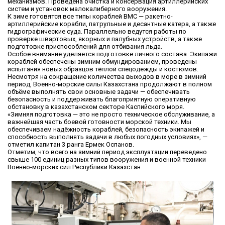
механизмов. Проведена очистка и консервация артиллерийских
систем и установок малокалиберного вооружения.
К зиме готовятся все типы кораблей ВМС — ракетно-
артиллерийские корабли, патрульные и десантные катера, а также
гидрографические суда. Параллельно ведутся работы по
проверке швартовых, якорных и палубных устройств, а также
подготовке приспособлений для отбивания льда.
Особое внимание уделяется подготовке личного состава. Экипажи
кораблей обеспечены зимним обмундированием, проведены
испытания новых образцов тёплой спецодежды и костюмов.
Несмотря на сокращение количества выходов в море в зимний
период, Военно-морские силы Казахстана продолжают в полном
объёме выполнять свои основные задачи — обеспечивать
безопасность и поддерживать благоприятную оперативную
обстановку в казахстанском секторе Каспийского моря.
«Зимняя подготовка — это не просто техническое обслуживание, а
важнейшая часть боевой готовности морской техники. Мы
обеспечиваем надёжность кораблей, безопасность экипажей и
способность выполнять задачи в любых погодных условиях», —
отметил капитан 3 ранга Ермек Оспанов.
Отметим, что всего на зимний период эксплуатации переведено
свыше 100 единиц разных типов вооружения и военной техники
Военно-морских сил Республики Казахстан.