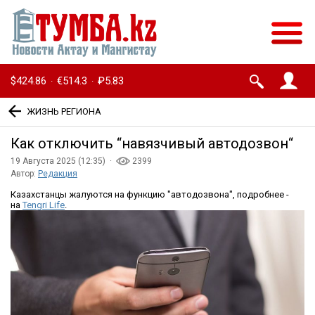
$424.86
€514.3
₽5.83
·
·
ЖИЗНЬ РЕГИОНА
Как отключить “навязчивый автодозвон“
19 Августа 2025 (12:35) ·
2399
Автор:
Редакция
Казахстанцы жалуются на функцию "автодозвона", подробнее -
на
Tengri Life
.