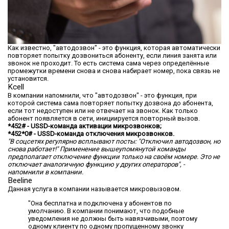
Как известно, "автодозвон" - это функция, которая автоматически
повторяет попытку дозвониться абоненту, если линия занята или
звонок не проходит. То есть система сама через определённые
промежутки времени снова и снова набирает номер, пока связь не
установится.
Kcell
В компании напомнили, что "автодозвон" - это функция, при
которой система сама повторяет попытку дозвона до абонента,
если тот недоступен или не отвечает на звонок. Как только
абонент появляется в сети, инициируется повторный вызов.
*452# - USSD-команда активации микрозвонков;
*452*0# - USSD-команда отключения микрозвонков.
"В соцсетях регулярно всплывают посты: "Отключил автодозвон, но
снова работает!" Применение вышеупомянутой команды
предполагает отключение функции только на своём номере. Это не
отключает аналогичную функцию у других операторов", -
напомнили в компании.
Beeline
Данная услуга в компании называется микровызовом.
"Она бесплатна и подключена у абонентов по
умолчанию. В компании понимают, что подобные
уведомления не должны быть навязчивыми, поэтому
одному клиенту по одному пропущенному звонку