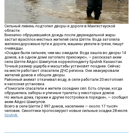
Сильный ливень подтопил дворы и дороги в Мангистауской
области.
Внезапно обрушившийся дождь после двухнедельной жары
застал врасплох местных жителей села Шетпе. Вода затопила
железнодорожные пути и дороги, машины увязли в грязи, пишут
очевидцы.
«Осадки были сильнее, чем мы ожидали. Вода зашла во дворы 14
домов, а в одном доме затопило прихожую», — рассказал аким
села Шетпе Айдос Шамгулов корреспонденту Sputnik Казахстан.
Точный размер ущерба и масштабы установят позднее. Сейчас
на месте работают спасатели ДЧС региона. Они эвакуировали
жителей домов и обошли дворы.
Районный акимат откачивал воду, в селе работали 20 мотопомп
и насосная установка.
«Помогали спасатели и жители соседних сёл. Есть случаи, когда
обрушились заборы и уличные туалеты у некоторых домов.
Но жилые дома, гаражи и другие постройки в порядке», — сообщил
аким Айдос Шамгулов.
Всего в селе Шетпе 2 997 домов, население — около 17 тысяч
человек. Синоптики прогнозируют новые сильные осадки 28 июля.
Sputnik.