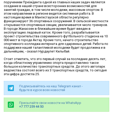
поручением Президента одной из главных наших задач является
создание в нашей стране всесторонних возможностей для
занятий граждан, в том числе молодежи, массовым спортом. В
этом направлении в регионе ведется системная работа. В
настоящее время в Мангистауской области регулярно
функционируют 36 спортивных сооружений. В сельской местности
открываются спортивные секции, увеличивается число тренеров.
В городе Жанаозен в ближайшее время будет введен в
эксплуатацию ледовый каток. Кроме того, разрабатывается
проект строительства современного футбольного стадиона на 10
000 мест в городе Актау. Кроме того, начато строительство
спортивного колледжа-интерната для одаренных детей. Работа по
поддержке нашей талантливой молодежи будет продолжена и в
дальнейшем, - сказал Нурдаулет Килыбай.
Стоит отметить, что это первый случай за последние десять лет,
когда областному управлению спорта предоставлено такое
большое количество транспортных средств. До этого автопарк
ведомства состоял всего из 3 транспортных средств, то сегодня
эта цифра достигла 25.
Подписывайтесь на наш Telegram канал -
будьте в курсе всех новостей
Присылайте свои новости на WhatsApp
+7 777 259 44 50