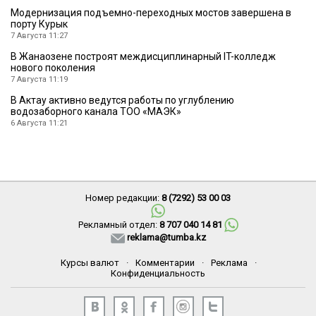
Модернизация подъемно-переходных мостов завершена в
порту Курык
7 Августа 11:27
В Жанаозене построят междисциплинарный IT-колледж
нового поколения
7 Августа 11:19
В Актау активно ведутся работы по углублению
водозаборного канала ТОО «МАЭК»
6 Августа 11:21
Номер редакции:
8 (7292) 53 00 03
Рекламный отдел:
8 707 040 14 81
reklama@tumba.kz
Курсы валют
·
Комментарии
·
Реклама
·
Конфиденциальность