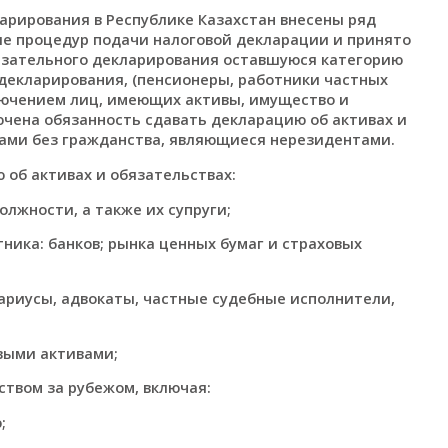
арирования в Республике Казахстан внесены ряд
е процедур подачи налоговой декларации и принято
бязательного декларирования оставшуюся категорию
 декларирования, (пенсионеры, работники частных
сключением лиц, имеющих активы, имущество и
лючена обязанность сдавать декларацию об активах и
ами без гражданства, являющиеся нерезидентами.
 об активах и обязательствах:
лжности, а также их супруги;
тника: банков; рынка ценных бумаг и страховых
ариусы, адвокаты, частные судебные исполнители,
выми активами;
твом за рубежом, включая:
;