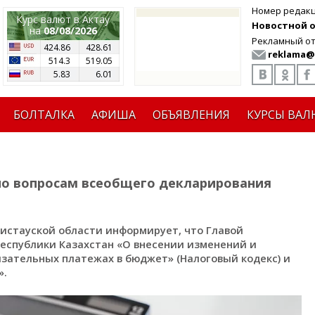
Номер редак
Курс валют в Актау
Новостной от
на
08/08/2026
Рекламный от
424.86
428.61
reklama@
514.3
519.05
5.83
6.01
БОЛТАЛКА
АФИША
ОБЪЯВЛЕНИЯ
КУРСЫ ВАЛ
по вопросам всеобщего декларирования
истауской области информирует, что Главой
 Республики Казахстан «О внесении изменений и
язательных платежах в бюджет» (Налоговый кодекс) и
».