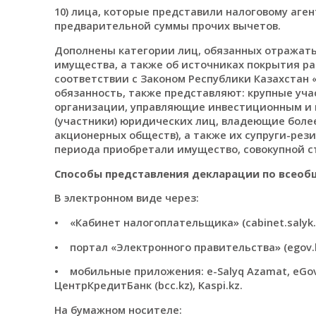
10) лица, которые представили налоговому аге
предварительной суммы прочих вычетов.
Дополнены категории лиц, обязанных отражат
имущества, а также об источниках покрытия рас
соответствии с Законом Республики Казахстан
обязанность, также представляют: крупные уча
организации, управляющие инвестиционным и и
(участники) юридических лиц, владеющие более
акционерных обществ), а также их супруги-рези
периода приобретали имущество, совокупной с
Способы представления декларации по всео
В электронном виде через:
• «Кабинет налогоплательщика» (cabinet.salyk
• портал «Электронного правительства» (egov.k
• мобильные приложения: e-Salyq Azamat, eGov mo
ЦентрКредитБанк (bcc.kz), Kaspi.kz.
На бумажном носителе: