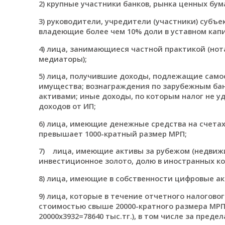
2) крупные участники банков, рынка ценных бума
3) руководители, учредители (участники) субъе
владеющие более чем 10% доли в уставном капи
4) лица, занимающиеся частной практикой (нот
медиаторы);
5) лица, получившие доходы, подлежащие сам
имущества; вознаграждения по зарубежным бан
активами; иные доходы, по которым налог не у
доходов от ИП;
6) лица, имеющие денежные средства на счетах 
превышает 1000-кратный размер МРП;
7) лица, имеющие активы за рубежом (недвижи
инвестиционное золото, долю в иностранных к
8) лица, имеющие в собственности цифровые ак
9) лица, которые в течение отчетного налогов
стоимостью свыше 20000-кратного размера МРП (к
20000х3932=78640 тыс.тг.), в том числе за предел