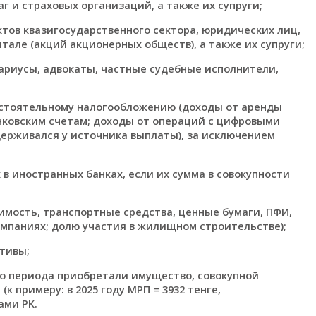
г и страховых организаций, а также их супруги;
ктов квазигосударственного сектора, юридических лиц,
тале (акций акционерных обществ), а также их супруги;
ариусы, адвокаты, частные судебные исполнители,
остоятельному налогообложению (доходы от аренды
ковским счетам; доходы от операций с цифровыми
держивался у источника выплаты), за исключением
в иностранных банках, если их сумма в совокупности
мость, транспортные средства, ценные бумаги, ПФИ,
омпаниях; долю участия в жилищном строительстве);
тивы;
ого периода приобретали имущество, совокупной
 примеру: в 2025 году МРП = 3932 тенге,
ами РК.