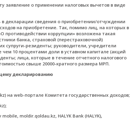
нту заявление о применении налоговых вычетов в виде
ь в декларации сведения о приобретении/отчуждении
ходов на приобретение. Так, помимо лиц, на которых в
 «О противодействии коррупции» возложена такая
стники банка, страховой (перестраховочной)
х супруги-резиденты; руководители, учредители
 чем 10 процентами доли в уставном капитале (акций
денты; лица, которые в течение отчетного налогового
тоимостью свыше 20000-кратного размера МРП.
бщему декларированию
.kz) на web-портале Комитета государственных доходов;
z);
bile, moldir.qoldau.kz, HALYK Bank (HALYK),