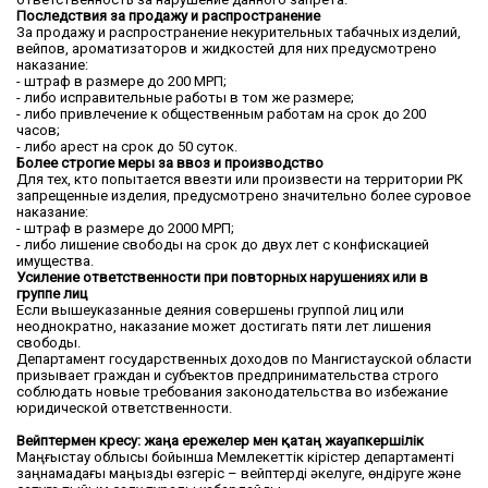
Последствия за продажу и распространение
За продажу и распространение некурительных табачных изделий,
вейпов, ароматизаторов и жидкостей для них предусмотрено
наказание:
- штраф в размере до 200 МРП;
- либо исправительные работы в том же размере;
- либо привлечение к общественным работам на срок до 200
часов;
- либо арест на срок до 50 суток.
Более строгие меры за ввоз и производство
Для тех, кто попытается ввезти или произвести на территории РК
запрещенные изделия, предусмотрено значительно более суровое
наказание:
- штраф в размере до 2000 МРП;
- либо лишение свободы на срок до двух лет с конфискацией
имущества.
Усиление ответственности при повторных нарушениях или в
группе лиц
Если вышеуказанные деяния совершены группой лиц или
неоднократно, наказание может достигать пяти лет лишения
свободы.
Департамент государственных доходов по Мангистауской области
призывает граждан и субъектов предпринимательства строго
соблюдать новые требования законодательства во избежание
юридической ответственности.
Вейптермен күресу: жаңа ережелер мен қатаң жауапкершілік
Маңғыстау облысы бойынша Мемлекеттік кірістер департаменті
заңнамадағы маңызды өзгеріс – вейптерді әкелуге, өндіруге және