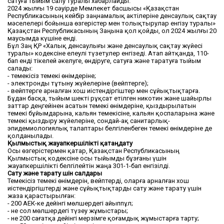
сатуға тыйым салу туралы хабарлайды.
2024 жылғы 19 сәуірде Мемлекет басшысы «Қазақстан
Республикасының кейбір заңнамалық актілеріне денсаулық сақтау
мәселелері бойынша өзгерістер мен толықтырулар енгізу туралы»
Қазақстан Республикасының Заңына қол қойды, ол 2024 жылғы 20
маусымда күшіне енді.
Бұл Заң ҚР «Халық денсаулығы және денсаулық сақтау жүйесі
туралы» кодексіне елеулі түзетулер енгізеді. Атап айтқанда, 110-
бап енді тікелей әкелуге, өндіруге, сатуға және таратуға тыйым
салады:
- темекісіз темекі өнімдеріне;
- электронды тұтыну жүйелеріне (вейптерге);
- вейптерге арналған хош иістендіргіштер мен сұйықтықтарға.
Бұдан басқа, тыйым шекті рұқсат етілген никотин және шайырлы
заттар деңгейінен асатын темекі өнімдеріне, қыздырылатын
темекі бұйымдарына, кальян темекісіне, кальян қоспаларына және
темекі қыздыру жүйелеріне, сондай-ақ санитарлық-
эпидемиологиялық талаптары белгіленбеген темекі өнімдеріне де
қолданылады.
Қылмыстық жауапкершілікті қатаңдату
Осы өзгерістермен қатар, Қазақстан Республикасының
Қылмыстық кодексіне осы тыйымды бұзғаны үшін
жауапкершілікті белгілейтін жаңа 301-1-бап енгізілді.
Сату және тарату үшін салдары
Темекісіз темекі өнімдерін, вейптерді, оларға арналған хош
иістендіргіштерді және сұйықтықтарды сату және тарату үшін
жаза қарастырылған:
- 200 АЕК-ке дейінгі мөлшердегі айыппұл;
- не сол мөлшердегі түзеу жұмыстары;
- не 200 сағатқа дейінгі мерзімге қоғамдық жұмыстарға тарту;