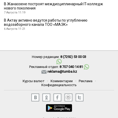
В Жанаозене построят междисциплинарный IT-колледж
нового поколения
7 Августа 11:19
В Актау активно ведутся работы по углублению
водозаборного канала ТОО «МАЭК»
6 Августа 11:21
Номер редакции:
8 (7292) 53 00 03
Рекламный отдел:
8 707 040 14 81
reklama@tumba.kz
Курсы валют
·
Комментарии
·
Реклама
·
Конфиденциальность