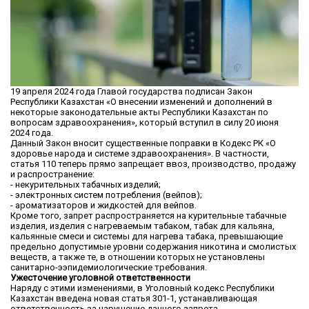
19 апреля 2024 года Главой государства подписан Закон
Республики Казахстан «О внесении изменений и дополнений в
некоторые законодательные акты Республики Казахстан по
вопросам здравоохранения», который вступил в силу 20 июня
2024 года.
Данный Закон вносит существенные поправки в Кодекс РК «О
здоровье народа и системе здравоохранения». В частности,
статья 110 теперь прямо запрещает ввоз, производство, продажу
и распространение:
- некурительных табачных изделий;
- электронных систем потребления (вейпов);
- ароматизаторов и жидкостей для вейпов.
Кроме того, запрет распространяется на курительные табачные
изделия, изделия с нагреваемым табаком, табак для кальяна,
кальянные смеси и системы для нагрева табака, превышающие
предельно допустимые уровни содержания никотина и смолистых
веществ, а также те, в отношении которых не установлены
санитарно-ээпидемиологические требования.
Ужесточение уголовной ответственности
Наряду с этими изменениями, в Уголовный кодекс Республики
Казахстан введена новая статья 301-1, устанавливающая
ответственность за нарушение данного запрета.