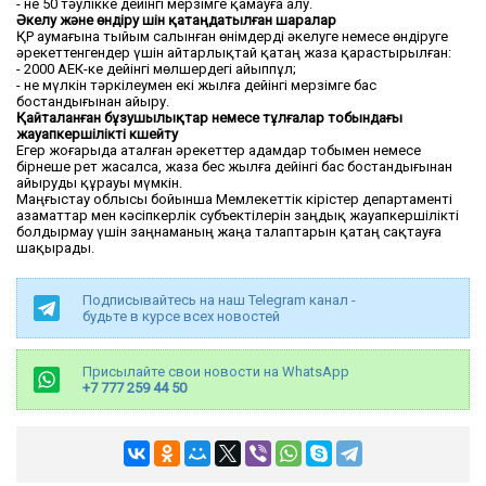
- не 50 тәулікке дейінгі мерзімге қамауға алу.
Әкелу және өндіру үшін қатаңдатылған шаралар
ҚР аумағына тыйым салынған өнімдерді әкелуге немесе өндіруге
әрекеттенгендер үшін айтарлықтай қатаң жаза қарастырылған:
- 2000 АЕК-ке дейінгі мөлшердегі айыппұл;
- не мүлкін тәркілеумен екі жылға дейінгі мерзімге бас
бостандығынан айыру.
Қайталанған бұзушылықтар немесе тұлғалар тобындағы
жауапкершілікті күшейту
Егер жоғарыда аталған әрекеттер адамдар тобымен немесе
бірнеше рет жасалса, жаза бес жылға дейінгі бас бостандығынан
айыруды құрауы мүмкін.
Маңғыстау облысы бойынша Мемлекеттік кірістер департаменті
азаматтар мен кәсіпкерлік субъектілерін заңдық жауапкершілікті
болдырмау үшін заңнаманың жаңа талаптарын қатаң сақтауға
шақырады.
Подписывайтесь на наш Telegram канал -
будьте в курсе всех новостей
Присылайте свои новости на WhatsApp
+7 777 259 44 50