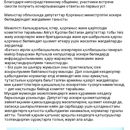
Благодаря непосредственному общению, участники встречи
смогли получить исчерпывающие ответы из первых уст.
Маңғыстау облысында депутаттар Қорғаныс министрлігінің әскери
бөлімдеріндегі жағдаймен танысты
Мәжілістің Халықаралық істер, қорғаныс және қауіпсіздік
комитетінің төрайымы Айгүл Құспан бастаған депутаттар тобы теңіз
жаяу әскерлерінің жеке бригадасында және әуе шабуылына қарсы
қорғаныс бөліміндегі қызмет өткеру үшін жасалған жағдайларды
зерделеді.
«Батыс» өңірлік қолбасшылығы әскерлерінің қолбасшысы генерал-
майор Бауыржан Артықов келушілерді әскери бөлімдердің
инфрақұрылымымен, қару-жарақпен, техникамен және
жарақтандырылумен таныстырды.
– Біз үшін заң шығару жұмысын оның практикалық іске
асырылуымен байланыстыру маңызды. Дәл осындай кездесулер
қабылданған нормалар елдің егемендігі мен оның аумақтық
тұтастығын қорғауға бағытталған армияның қазіргі жағдайлары
мен қажеттіліктерін қаншалықты ескеретінін түсінуге көмектеседі,
– деп нақтылады бейінді комитет төрайымы.
Мұндай мүмкіндік мәжілісмендерге жеке құраммен кездесу
барысында ұсынылды. Депутаттар әскери қызметшілерді
зейнетақымен қамсыздандыру мәселелеріне, қызмет кезінде де,
запасқа шығарылғаннан кейін де сарбаздар үшін қолданыстағы
жеңілдіктерге қатысты қабылданған заңнамалық нормалар туралы
айтты. Тікелей қарым-қатынас арқылы кездесуге қатысушылар
толғандырған сұрақтарға толық жауап ала алды.