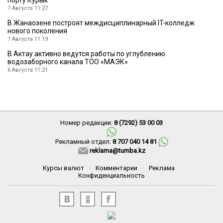
порту Курык
7 Августа 11:27
В Жанаозене построят междисциплинарный IT-колледж
нового поколения
7 Августа 11:19
В Актау активно ведутся работы по углублению
водозаборного канала ТОО «МАЭК»
6 Августа 11:21
Номер редакции:
8 (7292) 53 00 03
Рекламный отдел:
8 707 040 14 81
reklama@tumba.kz
Курсы валют
·
Комментарии
·
Реклама
·
Конфиденциальность