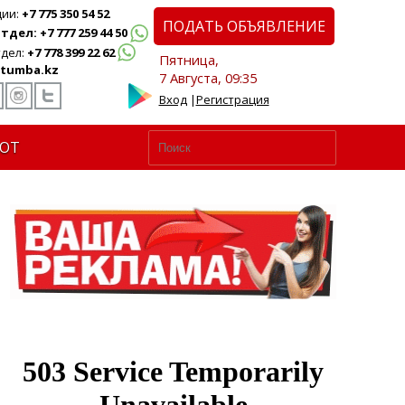
ции:
+7 775 350 54 52
ПОДАТЬ ОБЪЯВЛЕНИЕ
дел: +7 777 259 44 50
дел:
+7 778 399 22 62
Пятница,
tumba.kz
7 Августа, 09:35
Вход
|
Регистрация
ЮТ