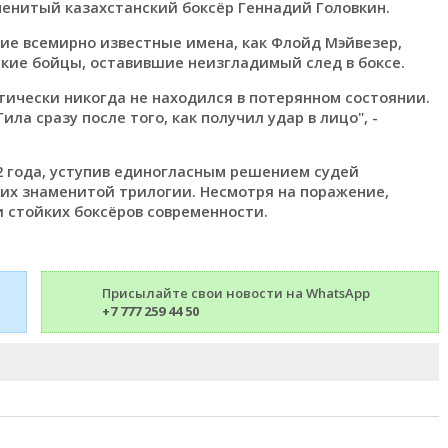
аменитый казахстанский боксёр Геннадий Головкин.
ие всемирно известные имена, как Флойд Мэйвезер,
икие бойцы, оставившие неизгладимый след в боксе.
ктически никогда не находился в потерянном состоянии.
ла сразу после того, как получил удар в лицо", -
2 года, уступив единогласным решением судей
 их знаменитой трилогии. Несмотря на поражение,
 стойких боксёров современности.
Присылайте свои новости на WhatsApp
+7 777 259 44 50