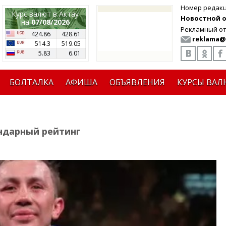
Номер редак
Курс валют в Актау
Новостной от
на
07/08/2026
Рекламный от
424.86
428.61
reklama@
514.3
519.05
5.83
6.01
БОЛТАЛКА
АФИША
ОБЪЯВЛЕНИЯ
КУРСЫ ВАЛ
ндарный рейтинг