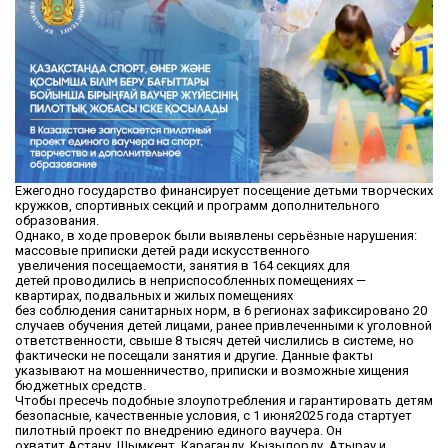
Ежегодно
государство
финансирует
посещение детьми творческих
кружков, спортивных секций и программ дополнительного
образования.
Однако, в ходе проверок были
выявлены
серьёзные нарушения:
массовые приписки детей ради
искусственного
увеличения
посещаемости, занятия в 164 секциях
для
детей
проводились
в неприспособленных помещениях —
квартирах, подвальных и жилых помещениях
без
соблюдения
санитарных норм,
в 6 регионах зафиксировано
20
случаев
обучения детей лицами
, ранее
привлеченными к уголовной
ответственности
, свыше 8 тысяч детей числились в системе, но
фактически не
посещали
занятия
и другие
.
Данные
факты
указывают на мошенничество, приписки и возможные хищения
бюджетных средств.
Чтобы пресечь подобные злоупотребления и гарантировать детям
безопасные, качественные условия, с 1 июня
2025 года
стартует
пилотный проект по внедрению единого ваучера
. Он
охватит
Астану, Шымкент, Караганд
у
, Кызылорд
у
, Атырау и