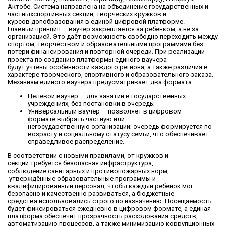
Акт
обе
. Система
направлена на объединение
государственны
х
и
частны
х
спортивны
х
секци
й
, творчески
х
кружк
ов
и
курс
ов
допобразования в единой цифровой платформе.
Главный принцип — ваучер закрепляется за ребёнком, а не за
организацией. Это даёт возможность свободно переходить между
спортом, творчеством и образовательными программами без
потери финансирования и повторной очереди.
При реализации
проекта по созданию платформы единого ваучера
будут
учтены
особенности каждого региона, а также различия в
характере творческого, спортивного и образовательного заказа.
Механизм единого ваучера предусматривает
два формата:
Целевой ваучер
— для занятий в государственных
учреждениях, без
постановки в
очеред
ь;
Универсальный ваучер
—
позволяет
в цифровом
формате
выбрать
частн
ую
или
негосударственн
ую
организации; очередь формируется по
возрасту и социальному статусу семьи, что обеспечивает
справедливое распределение.
В соответствии с новыми правилами,
от кружков и
секций
требуется
безопасн
ая
инфраструктур
а
,
соблюдени
е
санитарных и противопожарных норм,
утверждённы
е
образовательные
программ
ы
и
квалифицированн
ый
персонал
,
чтобы каждый ребёнок мог
безопасно и качественно развиваться, а бюджетные
средства
использовались строго по назначению. Посещаемость
будет фиксироваться ежедневно в цифровом формате, а единая
платформа обеспечит прозрачность расходования средств,
автоматизацию процессов
, а также
минимизацию коррупционных