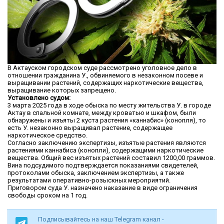
В Актауском городском суде рассмотрено уголовное дело в
отношении гражданина У., обвиняемого в незаконном посеве и
выращивании растений, содержащих наркотические вещества,
выращивание которых запрещено.
Установлено судом:
3 марта 2025 года в ходе обыска по месту жительства У. в городе
Актау в спальной комнате, между кроватью и шкафом, были
обнаружены и изъяты 2 куста растения «каннабис» (конопля), то
есть У. незаконно выращивал растение, содержащее
наркотическое средство.
Согласно заключению экспертизы, изъятые растения являются
растениями каннабиса (конопли), содержащими наркотические
вещества. Общий вес изъятых растений составил 1200,00 граммов.
Вина подсудимого подтверждается показаниями свидетелей,
протоколами обыска, заключением экспертизы, а также
результатами оперативно-розыскных мероприятий.
Приговором суда У. назначено наказание в виде ограничения
свободы сроком на 1 год.
Подписывайтесь на наш Telegram канал -