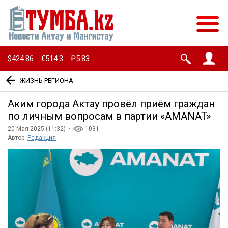
$424.86
€514.3
₽5.83
·
·
ЖИЗНЬ РЕГИОНА
Аким города Актау провёл приём граждан
по личным вопросам в партии «AMANAT»
20 Мая 2025 (11:32) ·
1031
Автор:
Редакция