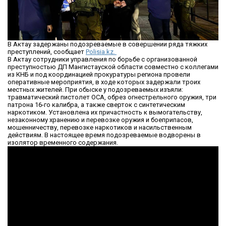
В Актау задержаны подозреваемые в совершении ряда тяжких
преступлений, сообщает
Polisia.kz.
В Актау сотрудники управления по борьбе с организованной
преступностью ДП Мангистауской области совместно с коллегами
из КНБ и под координацией прокуратуры региона провели
оперативные мероприятия, в ходе которых задержали троих
местных жителей. При обыске у подозреваемых изъяли:
травматический пистолет ОСА, обрез огнестрельного оружия, три
патрона 16-го калибра, а также сверток с синтетическим
наркотиком. Установлена их причастность к вымогательству,
незаконному хранению и перевозке оружия и боеприпасов,
мошенничеству, перевозке наркотиков и насильственным
действиям. В настоящее время подозреваемые водворены в
изолятор временного содержания.