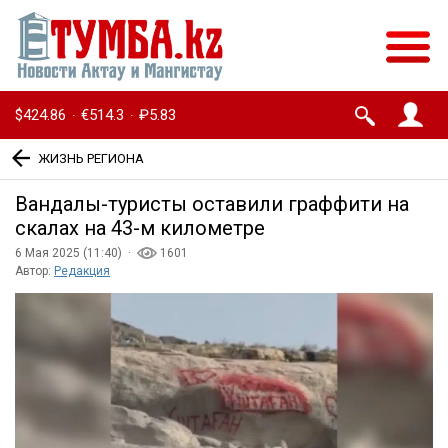
$424.86
€514.3
₽5.83
·
·
ЖИЗНЬ РЕГИОНА
Вандалы-туристы оставили граффити на
скалах на 43-м километре
6 Мая 2025 (11:40) ·
1601
Автор:
Редакция