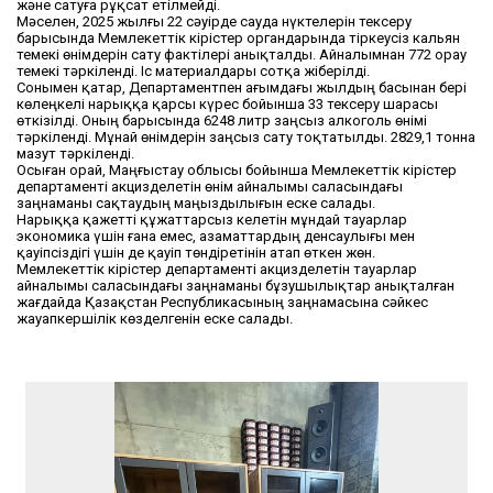
және сатуға рұқсат етілмейді.
Мәселен, 2025 жылғы 22 сәуірде сауда нүктелерін тексеру
барысында Мемлекеттік кірістер органдарында тіркеусіз кальян
темекі өнімдерін сату фактілері анықталды. Айналымнан 772 орау
темекі тәркіленді. Іс материалдары сотқа жіберілді.
Сонымен қатар, Департаментпен ағымдағы жылдың басынан бері
көлеңкелі нарыққа қарсы күрес бойынша 33 тексеру шарасы
өткізілді. Оның барысында 6248 литр заңсыз алкоголь өнімі
тәркіленді. Мұнай өнімдерін заңсыз сату тоқтатылды. 2829,1 тонна
мазут тәркіленді.
Осыған орай, Маңғыстау облысы бойынша Мемлекеттік кірістер
департаменті акцизделетін өнім айналымы саласындағы
заңнаманы сақтаудың маңыздылығын еске салады.
Нарыққа қажетті құжаттарсыз келетін мұндай тауарлар
экономика үшін ғана емес, азаматтардың денсаулығы мен
қауіпсіздігі үшін де қауіп төндіретінін атап өткен жөн.
Мемлекеттік кірістер департаменті акцизделетін тауарлар
айналымы саласындағы заңнаманы бұзушылықтар анықталған
жағдайда Қазақстан Республикасының заңнамасына сәйкес
жауапкершілік көзделгенін еске салады.