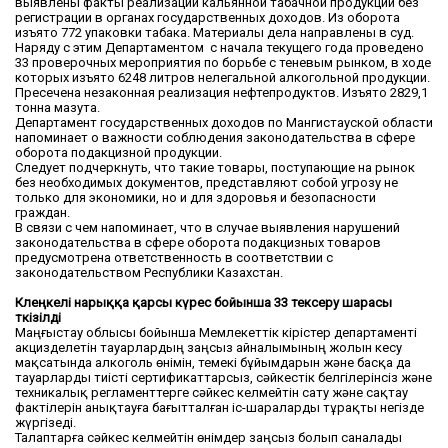
выявлены факты реализации кальянной табачной продукции без
регистрации в органах государственных доходов. Из оборота
изъято 772 упаковки табака. Материалы дела направлены в суд.
Наряду с этим Департаментом с начала текущего года проведено
33 проверочных мероприятия по борьбе с теневым рынком, в ходе
которых изъято 6248 литров нелегальной алкогольной продукции.
Пресечена незаконная реализация нефтепродуктов. Изъято 2829,1
тонна мазута.
Департамент государственных доходов по Мангистауской области
напоминает о важности соблюдения законодательства в сфере
оборота подакцизной продукции.
Следует подчеркнуть, что такие товары, поступающие на рынок
без необходимых документов, представляют собой угрозу не
только для экономики, но и для здоровья и безопасности
граждан.
В связи с чем напоминает, что в случае выявления нарушений
законодательства в сфере оборота подакцизных товаров
предусмотрена ответственность в соответствии с
законодательством Республики Казахстан.
Көлеңкелі нарыққа қарсы күрес бойынша 33 тексеру шарасы
өткізілді
Маңғыстау облысы бойынша Мемлекеттік кірістер департаменті
акцизделетін тауарлардың заңсыз айналымының жолын кесу
мақсатында алкоголь өнімін, темекі бұйымдарын және басқа да
тауарларды тиісті сертификаттарсыз, сәйкестік белгілерінсіз және
техникалық регламенттерге сәйкес келмейтін сату және сақтау
фактілерін анықтауға бағытталған іс-шараларды тұрақты негізде
жүргізеді.
Талаптарға сәйкес келмейтін өнімдер заңсыз болып саналады