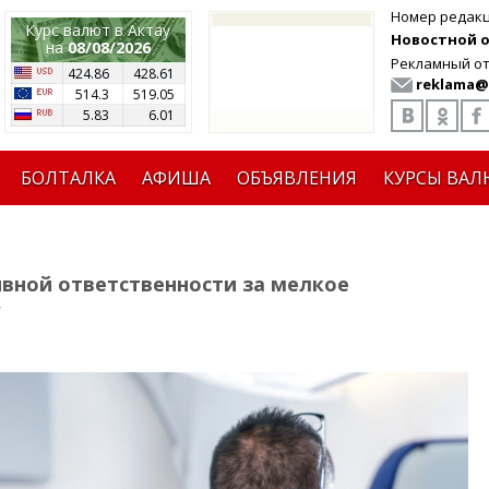
Номер редак
Курс валют в Актау
Новостной от
на
08/08/2026
Рекламный от
424.86
428.61
reklama@
514.3
519.05
5.83
6.01
БОЛТАЛКА
АФИША
ОБЪЯВЛЕНИЯ
КУРСЫ ВАЛ
вной ответственности за мелкое