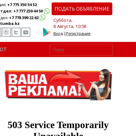
ции:
+7 775 350 54 52
ПОДАТЬ ОБЪЯВЛЕНИЕ
дел: +7 777 259 44 50
дел:
+7 778 399 22 62
Суббота,
tumba.kz
8 Августа, 10:58
Вход
|
Регистрация
ЮТ