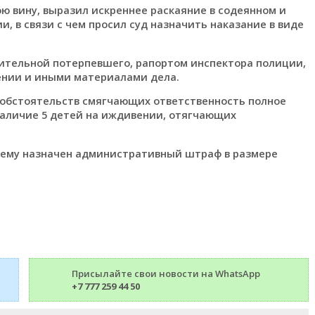
ою вину, выразил искреннее раскаяние в содеянном и
, в связи с чем просил суд назначить наказание в виде
нительной потерпевшего, рапортом инспектора полиции,
нии и иными материалами дела.
е обстоятельств смягчающих ответственность полное
наличие 5 детей на иждивении, отягчающих
и ему назначен административный штраф в размере
Присылайте свои новости на WhatsApp
+7 777 259 44 50