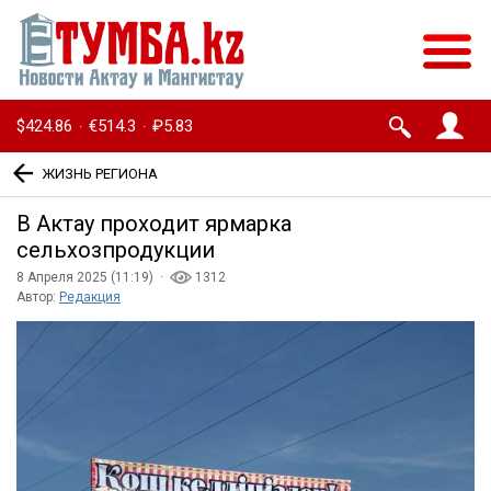
$424.86
€514.3
₽5.83
·
·
ЖИЗНЬ РЕГИОНА
В Актау проходит ярмарка
сельхозпродукции
8 Апреля 2025 (11:19) ·
1312
Автор:
Редакция