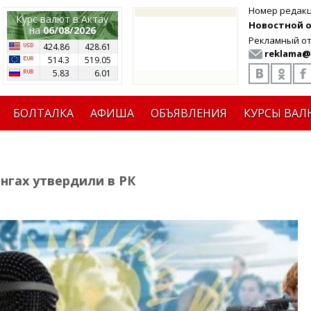
Номер редак
Курс валют в Актау
Новостной от
на
06/08/2026
Рекламный от
424.86
428.61
reklama@
514.3
519.05
5.83
6.01
БОЛТАЛКА
АФИША
ОБЪЯВЛЕНИЯ
КУРСЫ ВАЛ
нгах утвердили в РК