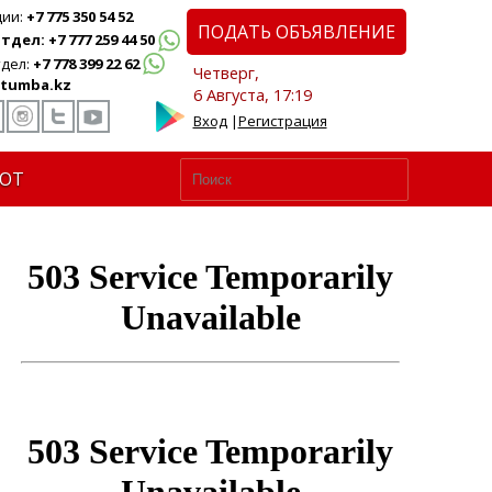
ции:
+7 775 350 54 52
ПОДАТЬ ОБЪЯВЛЕНИЕ
дел: +7 777 259 44 50
дел:
+7 778 399 22 62
Четверг,
tumba.kz
6 Августа, 17:19
Вход
|
Регистрация
ЮТ