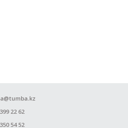
a@tumba.kz
399 22 62
350 54 52