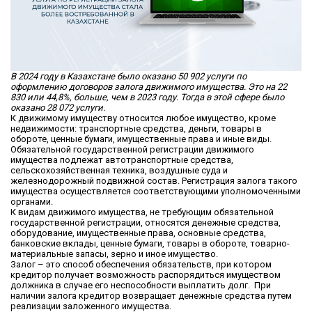
В 2024 году в Казахстане было оказано 50 902 услуги по
оформлению договоров залога движимого имущества. Это на 22
830 или 44,8%, больше, чем в 2023 году. Тогда в этой сфере было
оказано 28 072 услуги.
К движимому имуществу относится любое имущество, кроме
недвижимости: транспортные средства, деньги, товары в
обороте, ценные бумаги, имущественные права и иные виды.
Обязательной государственной регистрации движимого
имущества подлежат автотранспортные средства,
сельскохозяйственная техника, воздушные суда и
железнодорожный подвижной состав. Регистрация залога такого
имущества осуществляется соответствующими уполномоченными
органами.
К видам движимого имущества, не требующим обязательной
государственной регистрации, относятся денежные средства,
оборудование, имущественные права, основные средства,
банковские вклады, ценные бумаги, товары в обороте, товарно-
материальные запасы, зерно и иное имущество.
Залог – это способ обеспечения обязательств, при котором
кредитор получает возможность распорядиться имуществом
должника в случае его неспособности выплатить долг. При
наличии залога кредитор возвращает денежные средства путем
реализации заложенного имущества.