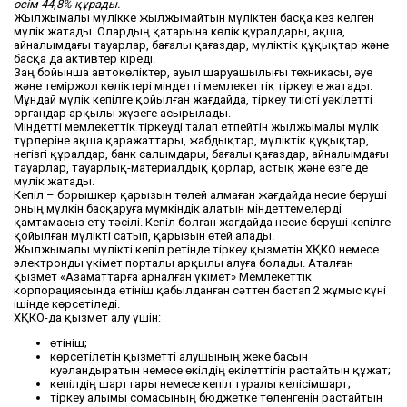
өсім 44,8% құрады.
Жылжымалы мүлікке жылжымайтын мүліктен басқа кез келген
мүлік жатады. Олардың қатарына көлік құралдары, ақша,
айналымдағы тауарлар, бағалы қағаздар, мүліктік құқықтар және
басқа да активтер кіреді.
Заң бойынша автокөліктер, ауыл шаруашылығы техникасы, әуе
және теміржол көліктері міндетті мемлекеттік тіркеуге жатады.
Мұндай мүлік кепілге қойылған жағдайда, тіркеу тиісті уәкілетті
органдар арқылы жүзеге асырылады.
Міндетті мемлекеттік тіркеуді талап етпейтін жылжымалы мүлік
түрлеріне ақша қаражаттары, жабдықтар, мүліктік құқықтар,
негізгі құралдар, банк салымдары, бағалы қағаздар, айналымдағы
тауарлар, тауарлық-материалдық қорлар, астық және өзге де
мүлік жатады.
Кепіл – борышкер қарызын төлей алмаған жағдайда несие беруші
оның мүлкін басқаруға мүмкіндік алатын міндеттемелерді
қамтамасыз ету тәсілі. Кепіл болған жағдайда несие беруші кепілге
қойылған мүлікті сатып, қарызын өтей алады.
Жылжымалы мүлікті кепіл ретінде тіркеу қызметін ХҚКО немесе
электронды үкімет порталы арқылы алуға болады. Аталған
қызмет «Азаматтарға арналған үкімет» Мемлекеттік
корпорациясында өтініш қабылданған сәттен бастап 2 жұмыс күні
ішінде көрсетіледі.
ХҚКО-да қызмет алу үшін:
өтініш;
көрсетілетін қызметті алушының жеке басын
куәландыратын немесе өкілдің өкілеттігін растайтын құжат;
кепілдің шарттары немесе кепіл туралы келісімшарт;
тіркеу алымы сомасының бюджетке төленгенін растайтын