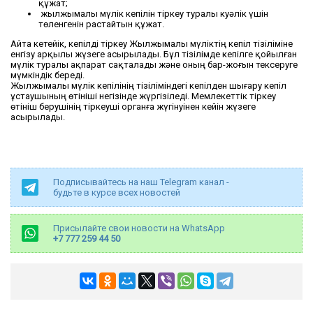
құжат;
жылжымалы мүлік кепілін тіркеу туралы куәлік үшін
төленгенін растайтын құжат.
Айта кетейік, кепілді тіркеу Жылжымалы мүліктің кепіл тізіліміне
енгізу арқылы жүзеге асырылады. Бұл тізілімде кепілге қойылған
мүлік туралы ақпарат сақталады және оның бар-жоғын тексеруге
мүмкіндік береді.
Жылжымалы мүлік кепілінің тізіліміндегі кепілден шығару кепіл
ұстаушының өтініші негізінде жүргізіледі. Мемлекеттік тіркеу
өтініш берушінің тіркеуші органға жүгінуінен кейін жүзеге
асырылады.
Подписывайтесь на наш Telegram канал -
будьте в курсе всех новостей
Присылайте свои новости на WhatsApp
+7 777 259 44 50