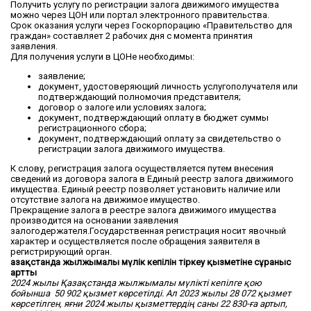
Получить услугу по регистрации залога движимого имущества
можно через ЦОН или портал электронного правительства.
Срок оказания услуги через Госкорпорацию «Правительство для
граждан» составляет 2 рабочих дня с момента принятия
заявления.
Для получения услуги в ЦОНе необходимы:
заявление;
документ, удостоверяющий личность услугополучателя или
подтверждающий полномочия представителя;
договор о залоге или условиях залога;
документ, подтверждающий оплату в бюджет суммы
регистрационного сбора;
документ, подтверждающий оплату за свидетельство о
регистрации залога движимого имущества.
К слову, регистрация залога осуществляется путем внесения
сведений из договора залога в Единый реестр залога движимого
имущества. Единый реестр позволяет установить наличие или
отсутствие залога на движимое имущество.
Прекращение залога в реестре залога движимого имущества
производится на основании заявления
залогодержателя.Государственная регистрация носит явочный
характер и осуществляется после обращения заявителя в
регистрирующий орган.
Қазақстанда жылжымалы мүлік кепілін тіркеу қызметіне сұраныс
артты
2024 жылы Қазақстанда жылжымалы мүлікті кепілге қою
бойынша 50 902 қызмет көрсетілді. Ал 2023 жылы 28 072 қызмет
көрсетілген, яғни 2024 жылы қызметтердің саны 22 830-ға артып,