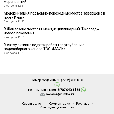
мероприятий
7 Августа 12:51
Модернизация подъемно-переходных мостов завершена в
порту Курык
7 Августа 11:27
В Жанаозене построят междисциплинарный IT-колледж
нового поколения
7 Августа 11:19
В Актау активно ведутся работы по углублению
водозаборного канала ТОО «МАЭК»
6 Августа 11:21
Номер редакции:
8 (7292) 53 00 03
Рекламный отдел:
8 707 040 14 81
reklama@tumba.kz
Курсы валют
·
Комментарии
·
Реклама
·
Конфиденциальность