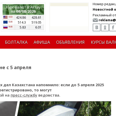
Номер редак
Курс валют в Актау
Новостной от
на
08/08/2026
Рекламный от
424.86
428.61
reklama@
514.3
519.05
5.83
6.01
БОЛТАЛКА
АФИША
ОБЪЯВЛЕНИЯ
КУРСЫ ВАЛ
е с 5 апреля
дел Казахстана напомнило: если до 5 апреля 2025
регистрировано, то могут
ой на
пресс-службу
ведомства.