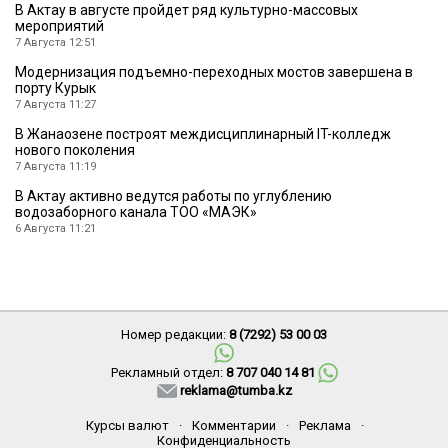
В Актау в августе пройдет ряд культурно-массовых
мероприятий
7 Августа 12:51
Модернизация подъемно-переходных мостов завершена в
порту Курык
7 Августа 11:27
В Жанаозене построят междисциплинарный IT-колледж
нового поколения
7 Августа 11:19
В Актау активно ведутся работы по углублению
водозаборного канала ТОО «МАЭК»
6 Августа 11:21
Номер редакции:
8 (7292) 53 00 03
Рекламный отдел:
8 707 040 14 81
reklama@tumba.kz
Курсы валют
·
Комментарии
·
Реклама
·
Конфиденциальность