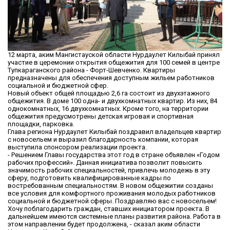
12 марта, аким Мангистауской области Нурдаулет Килыбай принял
участие в церемонии открытия общежития для 100 семей в центре
Тупкараганского района - Форт-Шевченко. Квартиры
предназначены для обеспечения доступным жильем работников
социальной и бюджетной сфер.
Новый объект общей площадью 2,6 га состоит из двухэтажного
общежития. В доме 100 одна- и двухкомнатных квартир. Из них, 84
однокомнатных, 16 двухкомнатных. Кроме того, на территории
общежития предусмотрены детская игровая и спортивная
площадки, парковка.
Глава региона Нурдаулет Килыбай поздравил владельцев квартир
с новосельем и выразил благодарность компании, которая
выступила спонсором реализации проекта.
- Решением Главы государства этот год в стране объявлен «Годом
рабочих профессий». Данная инициатива позволит повысить
значимость рабочих специальностей, привлечь молодежь в эту
сферу, подготовить квалифицированные кадры по
востребованным специальностям. В новом общежитии созданы
все условия для комфортного проживания молодых работников
социальной и бюджетной сферы. Поздравляю вас с новосельем!
Хочу поблагодарить граждан, ставших инициатором проекта. В
дальнейшем имеются системные планы развития района. Работа в
этом направлении будет продолжена, - сказал аким области