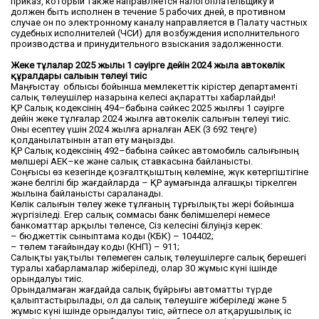
приказ, который также направляется налогоплательщику и
должен быть исполнен в течение 5 рабочих дней, в противном
случае он по электронному каналу направляется в Палату частных
судебных исполнителей (ЧСИ) для возбуждения исполнительного
производства и принудительного взыскания задолженности.
Жеке тұлғалар 2025 жылғы 1 сәуірге дейін 2024 жылға автокөлік
құралдары
салығын төлеуі тиіс
Маңғыстау облысы бойынша мемлекеттік кірістер департаменті
салық төлеушілер назарына келесі ақпаратты хабарлайды!
ҚР Салық кодексінің 494–бабына сәйкес 2025 жылғы 1 сәуірге
дейін жеке тұлғалар 2024 жылға автокөлік салығын төлеуі тиіс.
Оны есептеу үшін 2024 жылға арналған АЕК (3 692 теңге)
қолданылатынын атап өту маңызды.
ҚР Салық кодексінің 492–бабына сәйкес автомобиль салығының
мөлшері АЕК–ке және салық ставкасына байланысты.
Соңғысы өз кезегінде қозғалтқыштың көлеміне, жүк көтергіштігіне
және белгілі бір жағдайларда – ҚР аумағында алғашқы тіркелген
жылына байланысты сараланады.
Көлік салығын төлеу жеке тұлғаның тұрғылықты жері бойынша
жүргізіледі. Егер салық соммасы банк бөлімшелері немесе
банкоматтар арқылы төленсе, Сіз келесіні білуіңіз керек:
– бюджеттік сыныптама коды (КБК) – 104402;
– төлем тағайындау коды (КНП) – 911;
Салықты уақтылы төлемеген салық төлеушілерге салық берешегі
туралы хабарламалар жіберіледі, олар 30 жұмыс күні ішінде
орындалуы тиіс.
Орындалмаған жағдайда салық бұйрығы автоматты түрде
қалыптастырылады, ол да салық төлеушіге жіберіледі және 5
жұмыс күні ішінде орындалуы тиіс, әйтпесе ол атқарушылық іс