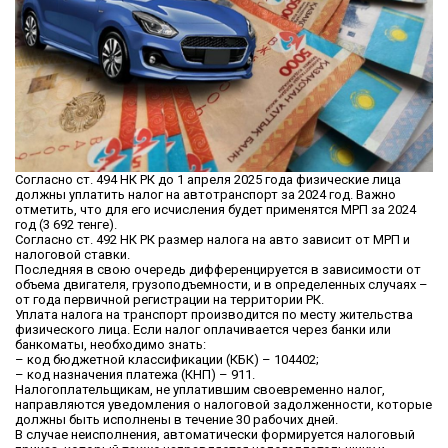
Согласно ст. 494 НК РК до 1 апреля 2025 года физические лица
должны уплатить налог на автотранспорт за 2024 год. Важно
отметить, что для его исчисления будет применятся МРП за 2024
год (3 692 тенге).
Согласно ст. 492 НК РК размер налога на авто зависит от МРП и
налоговой ставки.
Последняя в свою очередь дифференцируется в зависимости от
объема двигателя, грузоподъемности, и в определенных случаях –
от года первичной регистрации на территории РК.
Уплата налога на транспорт производится по месту жительства
физического лица. Если налог оплачивается через банки или
банкоматы, необходимо знать:
– код бюджетной классификации (КБК) – 104402;
– код назначения платежа (КНП) – 911.
Налогоплательщикам, не уплатившим своевременно налог,
направляются уведомления о налоговой задолженности, которые
должны быть исполнены в течение 30 рабочих дней.
В случае неисполнения, автоматически формируется налоговый