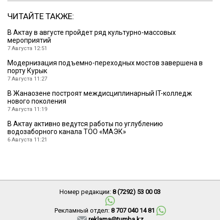
ЧИТАЙТЕ ТАКЖЕ:
В Актау в августе пройдет ряд культурно-массовых
мероприятий
7 Августа 12:51
Модернизация подъемно-переходных мостов завершена в
порту Курык
7 Августа 11:27
В Жанаозене построят междисциплинарный IT-колледж
нового поколения
7 Августа 11:19
В Актау активно ведутся работы по углублению
водозаборного канала ТОО «МАЭК»
6 Августа 11:21
Номер редакции:
8 (7292) 53 00 03
Рекламный отдел:
8 707 040 14 81
reklama@tumba.kz