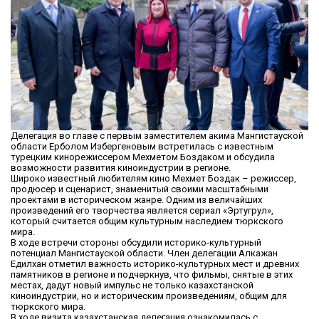
Делегация во главе с первым заместителем акима Мангистауской
области Ерболом Избергеновым встретилась с известным
турецким кинорежиссером Мехметом Боздаком и обсудила
возможности развития киноиндустрии в регионе.
Широко известный любителям кино Мехмет Боздак – режиссер,
продюсер и сценарист, знаменитый своими масштабными
проектами в историческом жанре. Одним из величайших
произведений его творчества является сериал «Эртугрул»,
который считается общим культурным наследием тюркского
мира.
В ходе встречи стороны обсудили историко-культурный
потенциал Мангистауской области. Член делегации Алкажан
Едилхан отметил важность историко-культурных мест и древних
памятников в регионе и подчеркнув, что фильмы, снятые в этих
местах, дадут новый импульс не только казахстанской
киноиндустрии, но и историческим произведениям, общим для
тюркского мира.
В ходе визита казахстанская делегация ознакомилась с