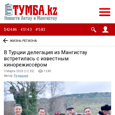
$424.86
€514.3
₽5.83
·
·
ЖИЗНЬ РЕГИОНА
В Турции делегация из Мангистау
встретилась с известным
кинорежиссёром
3 Марта 2025 (12:35) ·
1245
Автор:
Редакция