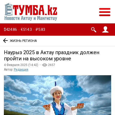
$424.86
€514.3
₽5.83
·
·
ЖИЗНЬ РЕГИОНА
Наурыз 2025 в Актау праздник должен
пройти на высоком уровне
4 Февраля 2025 (14:42) ·
2657
Автор:
Редакция