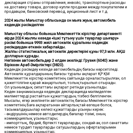
декларация страны отправления, инвойс, транспортные расходы
на доставку товара, договор купли продажи между покупателем и
продавцом, банковский перевод, аукционный лист и т.д.
2024 жылы Маңғыстау облысында он мыңға жуық автомобиль
кедендік рәсімделген
Маңғыстау облысы бойынша Мемлекеттік кірістер департаменті
өңірде 2024 жылғы кезеңде «Ішкі тұтыну үшін тауарлар шығару»
рәсімі бойынша 9993 жеңіл автокөлік құралының кедендік
ресімдеуден өткенін хабарлайды.
Жалпы статистикалық автокөлік деректерінің құны 97,3 млн. АҚШ
долларын құрады.
Негізінен автомобильдер 2 елден әкелінді: Грузия (6040) және
Біріккен Араб Әмірліктері (3820).
Кедендік рәсімдеу кезінде автомобильдің бағасы көрсетіледі.
Автокөлік құралдарының бағасы туралы ақпарат ҚР ҚМ
Мемлекеттік кірістер комитетінің сайтында орналастырылған, ол
қажеттілігіне қарай жаңартылып, толықтырылып отырады.
Ол ұсынымдық сипаттағы ақпарат ретінде ұсынылады.
Кеден заңнамасында кедендік декларацияда мәлімделген
мәліметтерді растайтын құжаттардың тізбесі белгіленген.
Мысалы, егер әкелінетін автокөліктің бағасы Мемлекеттік кірістер
комитетінің Баға ақпаратынан айтарлықтай өзгеше болса,
тасымалдаушылар келесі құжаттарды ұсынуы керек:
- өндірушінің немесе автодилердің бағалар тізімі, оның
коммерциялық ұсыныстары;
- импорттық, бірдей, біртекті тауарларды, сондай-ақ сол санаттағы
немесе түрдегі тауарларды сатушылардың оферталарымен
коммерциялық ұсыныстар;