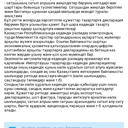
- сатушының сатып алушыға жеңілдіктер беруінің негіздері мен
шарттары бойынша түсініктемелер. Сатушыдан жеңілдік берілгені
және бастапқы құнынан қандай мөлшерде екендігі туралы
анықтама.
Бұл ретте жоғарыда көрсетілген құжаттар тауарларға декларация
берумен бірге ұсынылуы қажет. Бұл шара кедендік тазарту
уақытын едәуір қысқартуға көмектеседі.
Қазақстан Республикасында кедендік рәсімдеу электрондық
түрде Мемлекеттік кірістер органдарының ақпараттық жүйелері
арқылы жүзеге асырылады. Осыған байланысты сыртқы
экономикалық қызметке қатысушысымен олардың цифрлік
қолтанбасы арқылы тауарларға декларацияны өз бетінше кез
келген жерден ұсыну және қол қою мүмкіндігі бар.
Әкелінетін автокөліктерді кедендік рәсімдеу ережелері өте
қарапайым. Импортаушы тауарларды кедендік декларациялау
кезінде оның кедендік құның көлік құралын сатып алуға жұмсаған
шығындарды, сондай-ақ оны Қазақстанға жеткізумен байланысты
шығындар ретінде анықтауға міндетті (көлік шығындары,
сақтандыру төлемдері және т.б).
Сондықтан көлік құралын кедендік құнды қабылдау үшін оның
құны сенімді, сандық және құжатталған ақпаратқа негізделуі
керек. Құжаттар ретінде: жөнелтуші елдің экспорттық
декларациясы, шот-фактура, тауарды жеткізуге арналған көлік
шығындары, сатып алушы мен сатушы арасындағы сатып алу-сату
шарты, бантік аударым, аукциондық парақша және т.б. қолданыла
алады.