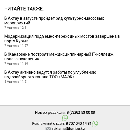
ЧИТАЙТЕ ТАКЖЕ:
В Актау в августе пройдет ряд культурно-массовых
мероприятий
7 Августа 12:51
Модернизация подъемно-переходных мостов завершена в
порту Курык
7 Августа 11:27
В Жанаозене построят междисциплинарный IT-колледж
нового поколения
7 Августа 11:19
В Актау активно ведутся работы по углублению
водозаборного канала ТОО «МАЭК»
6 Августа 11:21
Номер редакции:
8 (7292) 53 00 03
Рекламный отдел:
8 707 040 14 81
reklama@tumba.kz