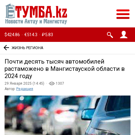
$424.86
€514.3
₽5.83
·
·
ЖИЗНЬ РЕГИОНА
Почти десять тысяч автомобилей
растаможено в Мангистауской области в
2024 году
29 Января 2025 (14:45) ·
1307
Автор:
Редакция