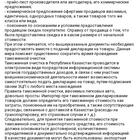
- прайс-лист производителя или автодилера, его коммерческие
предложения;
- коммерческое предложение офертами продавцов ввозимых,
идентичных, однородных товаров, а также товаров того же
класса или вида;
- пояснения по основаниям и условиям предоставления
продавцом скидок покупателю. Справку от продавца о том, что
была предоставлена скидка и в каком размере от начальной
стоимости.
При этом отмечается, что вышеуказанные документы необходимо
предоставлять вместе с подачей декларации на товары. Данная
мера поможет существенно сократить время проведения
таможенной очистки.
Таможенная очистка в Республике Казахстан проводится в
электронном виде посредством информационной системы
органов государственных доходов, в связи с чем участник
внешнеэкономической деятельности имеет возможность
самостоятельно подать декларацию на товар, путем подписания
своим ЭЦП с любого места нахождения.
Правила таможенной очистки, ввозимых легковых авто,
довольно просты. Импортер при таможенном декларировании
товаров должен определить его таможенную стоимость как
затраты, понесенные им на приобретение, а также сопутствующие
расходы, связанные с доставкой в Казахстан (расходы на
транспортировку, его страховые случаи и т.д.).
Следовательно, для принятия таможенной стоимости при
таможенной очистке транспортного средства, его стоимость
должна основываться достоверной, количественно
определяемой и документально подтвержденной информацией.
В качестве документов могут быть использованы: экспортная