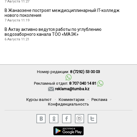
7 Августа 11:27
В Жанаозене построят междисциплинарный IT-колледж
нового поколения
7 Августа 11:19
В Актау активно ведутся работы по углублению
водозаборного канала ТОО «МАЭК»
6 Августа 11:21
Номер редакции:
8 (7292) 53 00 03
Рекламный отдел:
8 707 040 14 81
reklama@tumba.kz
Курсы валют
·
Комментарии
·
Реклама
·
Конфиденциальность