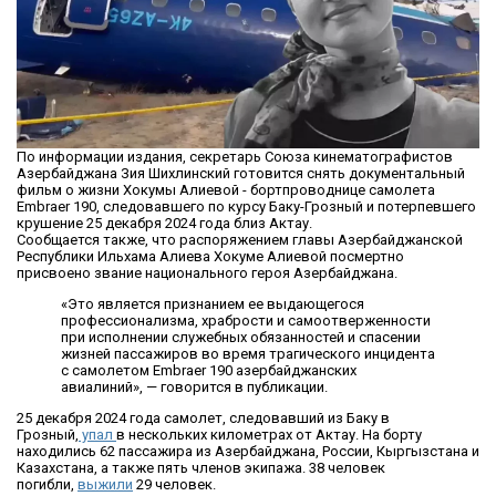
По информации издания, секретарь Союза кинематографистов
Азербайджана Зия Шихлинский готовится снять документальный
фильм о жизни Хокумы Алиевой - бортпроводнице самолета
Embraer 190, следовавшего по курсу Баку-Грозный и потерпевшего
крушение 25 декабря 2024 года близ Актау.
Сообщается также, что распоряжением главы Азербайджанской
Республики Ильхама Алиева Хокуме Алиевой посмертно
присвоено звание национального героя Азербайджана.
«Это является признанием ее выдающегося
профессионализма, храбрости и самоотверженности
при исполнении служебных обязанностей и спасении
жизней пассажиров во время трагического инцидента
с самолетом Embraer 190 азербайджанских
авиалиний», — говорится в публикации.
25 декабря 2024 года самолет, следовавший из Баку в
Грозный,
упал
в нескольких километрах от Актау. На борту
находились 62 пассажира из Азербайджана, России, Кыргызстана и
Казахстана, а также пять членов экипажа. 38 человек
погибли,
выжили
29 человек.