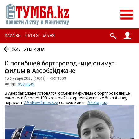
$424.86
€514.3
₽5.83
·
·
ЖИЗНЬ РЕГИОНА
O погибшей бортпроводнице снимут
фильм в Азербайджане
15 Января 2025 (10:48) ·
1303
Автор:
Редакция
В Азербайджане готовятся к съемкам фильма о бортпроводнице
самолета Embraer 190, который потерпел крушение близ Актау,
передает
ИА «NewTimes.kz»
со ссылкой на
Azertag.az
.